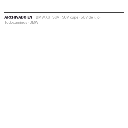
ARCHIVADO EN
BMW X6
·
SUV
·
SUV cupé
·
SUV de lujo
·
Todocaminos
·
BMW