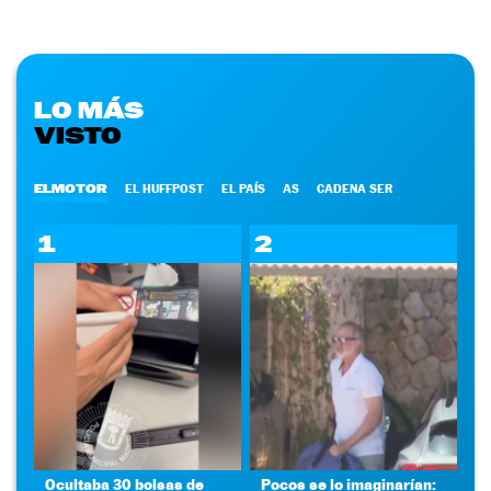
LO MÁS
VISTO
ELMOTOR
EL HUFFPOST
EL PAÍS
AS
CADENA SER
1
2
Ocultaba 30 bolsas de
Pocos se lo imaginarían: