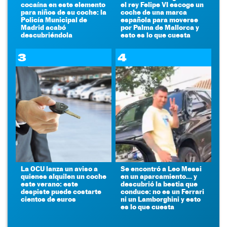
cocaína en este elemento
el rey Felipe VI escoge un
para niños de su coche: la
coche de una marca
Policía Municipal de
española para moverse
Madrid acabó
por Palma de Mallorca y
descubriéndola
esto es lo que cuesta
3
4
La OCU lanza un aviso a
Se encontró a Leo Messi
quienes alquilen un coche
en un aparcamiento... y
este verano: este
descubrió la bestia que
despiste puede costarte
conduce: no es un Ferrari
cientos de euros
ni un Lamborghini y esto
es lo que cuesta