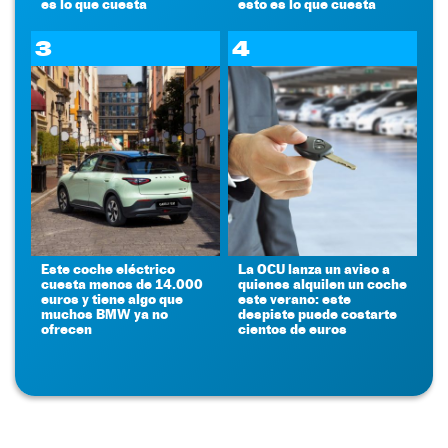
es lo que cuesta
esto es lo que cuesta
3
4
Este coche eléctrico
La OCU lanza un aviso a
cuesta menos de 14.000
quienes alquilen un coche
euros y tiene algo que
este verano: este
muchos BMW ya no
despiste puede costarte
ofrecen
cientos de euros