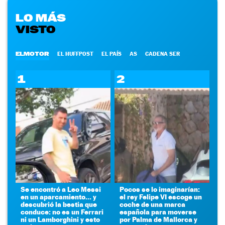
LO MÁS
VISTO
ELMOTOR
EL HUFFPOST
EL PAÍS
AS
CADENA SER
1
2
Se encontró a Leo Messi
Pocos se lo imaginarían:
en un aparcamiento... y
el rey Felipe VI escoge un
descubrió la bestia que
coche de una marca
conduce: no es un Ferrari
española para moverse
ni un Lamborghini y esto
por Palma de Mallorca y