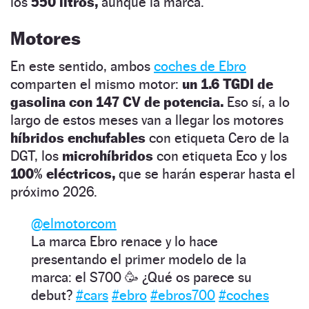
los
550 litros,
aunque la marca.
Motores
En este sentido, ambos
coches de Ebro
comparten el mismo motor:
un 1.6 TGDI de
gasolina con 147 CV de potencia.
Eso sí, a lo
largo de estos meses van a llegar los motores
híbridos enchufables
con etiqueta Cero de la
DGT, los
microhíbridos
con etiqueta Eco y los
100% eléctricos,
que se harán esperar hasta el
próximo 2026.
@elmotorcom
La marca Ebro renace y lo hace
presentando el primer modelo de la
marca: el S700 🥳 ¿Qué os parece su
debut?
#cars
#ebro
#ebros700
#coches