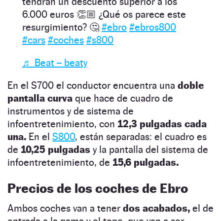
tendrán un descuento superior a los
6.000 euros 👏🏼 ¿Qué os parece este
resurgimiento? 🤔
#ebro
#ebros800
#cars
#coches
#s800
♬ Beat – beaty
En el S700 el conductor encuentra una
doble
pantalla curva
que hace de cuadro de
instrumentos y de sistema de
infoentretenimiento, con
12,3 pulgadas cada
una.
En el
S800
, están separadas: el cuadro es
de
10,25 pulgadas
y la pantalla del sistema de
infoentretenimiento, de
15,6 pulgadas.
Precios de los coches de Ebro
Ambos coches van a tener
dos acabados,
el de
entrada a la gama y el tope, que van a ser