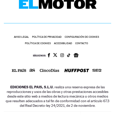
AVISO LEGAL
POLÍTICA DE PRIVACIDAD
CONFIGURACIÓN DE COOKIES
POLÍTICA DE COOKIES
ACCESIBILIDAD
CONTACTO
SÍGUENOS:
EDICIONES EL PAIS, S.L.U.
realiza una reserva expresa de las
reproducciones y usos de las obras y otras prestaciones accesibles
desde este sitio web a medios de lectura mecánica u otros medios
que resulten adecuados a tal fin de conformidad con el artículo 67.3
del Real Decreto-ley 24/2021, de 2 de noviembre.