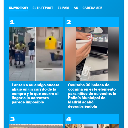
ELMOTOR
EL HUFFPOST
EL PAÍS
AS
CADENA SER
1
2
Lanzan a su amigo cuesta
Ocultaba 30 bolsas de
abajo en un carrito de la
cocaína en este elemento
compra y lo que ocurre al
para niños de su coche: la
llegar a la carretera
Policía Municipal de
parece imposible
Madrid acabó
descubriéndola
3
4