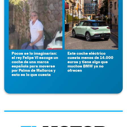
Pocos se lo imaginarían:
Este coche eléctrico
el rey Felipe VI escoge un
cuesta menos de 14.000
coche de una marca
euros y tiene algo que
española para moverse
muchos BMW ya no
por Palma de Mallorca y
ofrecen
esto es lo que cuesta