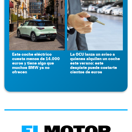
Este coche eléctrico
La OCU lanza un aviso a
cuesta menos de 14.000
quienes alquilen un coche
euros y tiene algo que
este verano: este
muchos BMW ya no
despiste puede costarte
ofrecen
cientos de euros