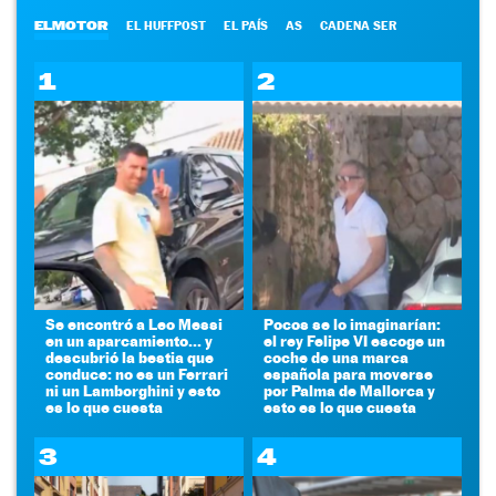
ELMOTOR
EL HUFFPOST
EL PAÍS
AS
CADENA SER
1
2
Se encontró a Leo Messi
Pocos se lo imaginarían:
en un aparcamiento... y
el rey Felipe VI escoge un
descubrió la bestia que
coche de una marca
conduce: no es un Ferrari
española para moverse
ni un Lamborghini y esto
por Palma de Mallorca y
es lo que cuesta
esto es lo que cuesta
3
4