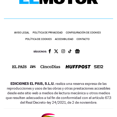
AVISO LEGAL
POLÍTICA DE PRIVACIDAD
CONFIGURACIÓN DE COOKIES
POLÍTICA DE COOKIES
ACCESIBILIDAD
CONTACTO
SÍGUENOS:
EDICIONES EL PAIS, S.L.U.
realiza una reserva expresa de las
reproducciones y usos de las obras y otras prestaciones accesibles
desde este sitio web a medios de lectura mecánica u otros medios
que resulten adecuados a tal fin de conformidad con el artículo 67.3
del Real Decreto-ley 24/2021, de 2 de noviembre.