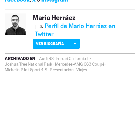
Mario Herráez
Perfil de Mario Herráez en
Twitter
VER BIOGRAFÍA
ARCHIVADO EN
Audi R8
·
Ferrari California T
·
Joshua Tree National Park
·
Mercedes-AMG C63 Coupé
·
Michelin Pilot Sport 4 S
·
Presentación
·
Viajes