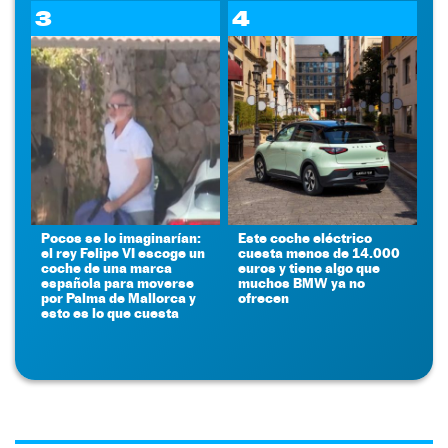
3
4
Pocos se lo imaginarían:
Este coche eléctrico
el rey Felipe VI escoge un
cuesta menos de 14.000
coche de una marca
euros y tiene algo que
española para moverse
muchos BMW ya no
por Palma de Mallorca y
ofrecen
esto es lo que cuesta