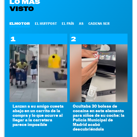
LO MÁS
VISTO
ELMOTOR
EL HUFFPOST
EL PAÍS
AS
CADENA SER
1
2
Lanzan a su amigo cuesta
Ocultaba 30 bolsas de
abajo en un carrito de la
cocaína en este elemento
compra y lo que ocurre al
para niños de su coche: la
llegar a la carretera
Policía Municipal de
parece imposible
Madrid acabó
descubriéndola