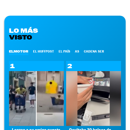
LO MÁS
VISTO
ELMOTOR
EL HUFFPOST
EL PAÍS
AS
CADENA SER
1
2
Lanzan a su amigo cuesta
Ocultaba 30 bolsas de