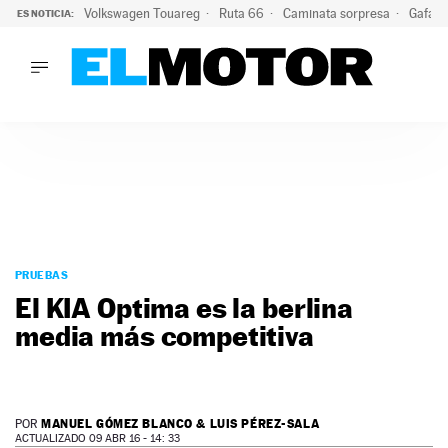
Volkswagen Touareg
Ruta 66
Caminata sorpresa
Gafas 
ES NOTICIA:
LO ÚLTIMO
Ni se te ocurra usar las gafas del eclipse al volante: el moti
LO ÚLTIMO
Ni se te ocurra usar las gafas del eclipse al volante: el motiv
ACTUALIDAD
ELÉCTRICOS
CONDUCIR
PRUEBAS
Saltar
VIRALES
al
PRUEBAS
PODCAST
contenido
El KIA Optima es la berlina
MOTOS
media más competitiva
TECNOLOGÍA
SUPERCOCHES
MOTORTV
PREMIOS
MANUEL GÓMEZ BLANCO & LUIS PÉREZ-SALA
POR
SERVICIOS
ACTUALIZADO 09 ABR 16 - 14: 33