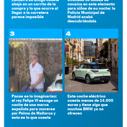
abajo en un carrito de la
cocaína en este elemento
compra y lo que ocurre al
para niños de su coche: la
llegar a la carretera
Policía Municipal de
parece imposible
Madrid acabó
descubriéndola
3
4
Pocos se lo imaginarían:
Este coche eléctrico
el rey Felipe VI escoge un
cuesta menos de 14.000
coche de una marca
euros y tiene algo que
española para moverse
muchos BMW ya no
por Palma de Mallorca y
ofrecen
esto es lo que cuesta