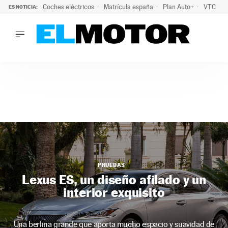
Coches eléctricos
Matrícula españa
Plan Auto+
VTC
ES NOTICIA:
LO ÚLTIMO
La Lista Blanca del Programa Auto+: todos los coches eléct
LO ÚLTIMO
La Lista Blanca del Programa Auto+: todos los coches eléctr
ACTUALIDAD
ELÉCTRICOS
CONDUCIR
PRUEBAS
Saltar
VIRALES
al
PODCAST
contenido
MOTOS
PRUEBAS
TECNOLOGÍA
Lexus ES, un diseño afilado y un
SUPERCOCHES
interior exquisito
MOTORTV
PREMIOS
SERVICIOS
Una berlina grande que aporta mucho espacio y suavidad de