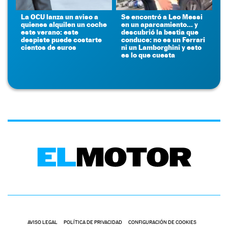
La OCU lanza un aviso a
Se encontró a Leo Messi
quienes alquilen un coche
en un aparcamiento... y
este verano: este
descubrió la bestia que
despiste puede costarte
conduce: no es un Ferrari
cientos de euros
ni un Lamborghini y esto
es lo que cuesta
AVISO LEGAL
POLÍTICA DE PRIVACIDAD
CONFIGURACIÓN DE COOKIES