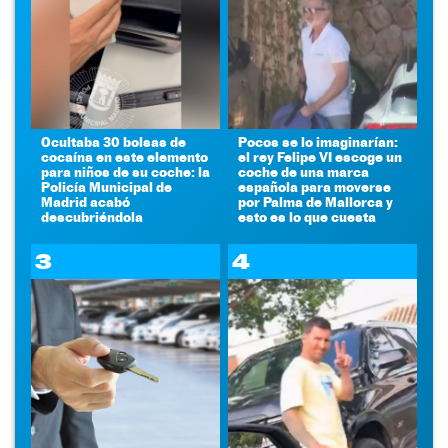
Ocultaba 30 bolsas de
Pocos se lo imaginarían:
cocaína en este elemento
el rey Felipe VI escoge un
para niños de su coche: la
coche de una marca
Policía Municipal de
española para moverse
Madrid acabó
por Palma de Mallorca y
descubriéndola
esto es lo que cuesta
3
4