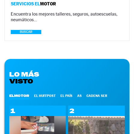
SERVICIOS EL
MOTOR
Encuentra los mejores talleres, seguros, autoescuelas,
neumáticos…
BUSCAR
LO MÁS
VISTO
ELMOTOR
EL HUFFPOST
EL PAÍS
AS
CADENA SER
1
2