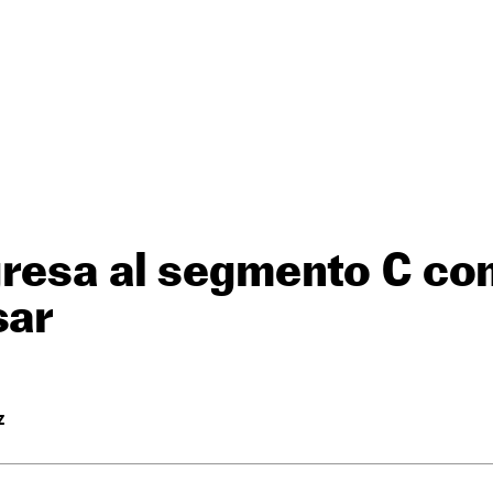
gresa al segmento C c
sar
Z