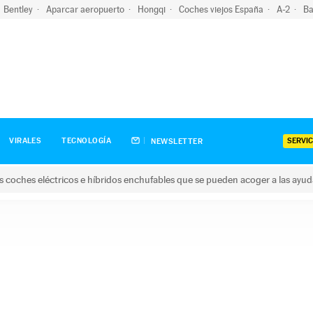
Bentley
Aparcar aeropuerto
Hongqi
Coches viejos España
A-2
Ba
SERVIC
VIRALES
TECNOLOGÍA
NEWSLETTER
s coches eléctricos e híbridos enchufables que se pueden acoger a las ayu
hes eléctricos e híbridos enchufables que se pueden acoger a la