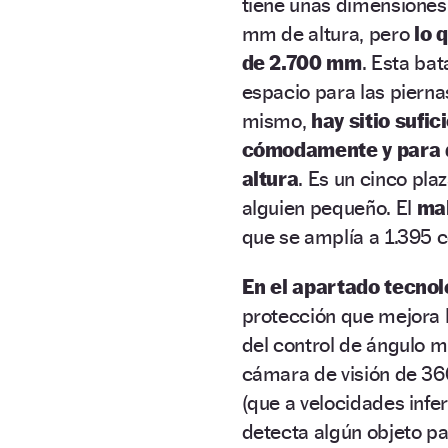
tiene unas dimensiones
mm de altura, pero
lo 
de 2.700 mm
. Esta ba
espacio para las pierna
mismo,
hay sitio sufi
cómodamente y para q
altura
. Es un cinco pla
alguien pequeño. El
ma
que se amplía a 1.395 c
En el apartado tecnoló
protección que mejora l
del control de ángulo mu
cámara de visión de 36
(que a velocidades infe
detecta algún objeto p