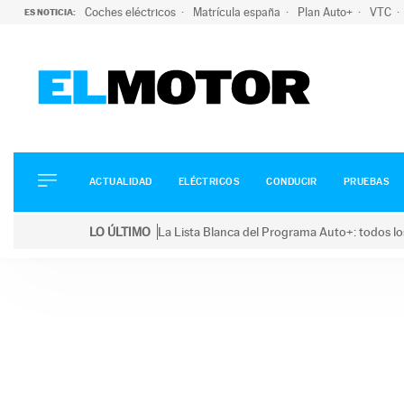
Coches eléctricos
Matrícula españa
Plan Auto+
VTC
ES NOTICIA:
ACTUALIDAD
ELÉCTRICOS
CONDUCIR
ACTUALIDAD
ELÉCTRICOS
CONDUCIR
PRUEBAS
PRUEBAS
Saltar
VIRALES
LO ÚLTIMO
La Lista Blanca del Programa Auto+: todos lo
al
PODCAST
LO ÚLTIMO
La Lista Blanca del Programa Auto+: todos los coc
contenido
MOTOS
TECNOLOGÍA
SUPERCOCHES
MOTORTV
PREMIOS
SERVICIOS