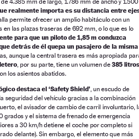
 de 4.385 mm de largo, 1.786 mm de ancho y 1.500
que realmente importa es su distancia entre eje
talla permite ofrecer un amplio habitáculo con un
s en las plazas traseras de 692 mm, o lo que es lo
ciente para que un piloto de 1,85 m conduzca
ue detrás de él quepa un pasajero de la misma
zas, aunque la central trasera es más apropiada par
letero
, por su parte, tiene un volumen de
385 litro
on los asientos abatidos.
gico destaca el ‘Safety Shield’
, un escudo de
a seguridad del vehículo gracias a la combinación
erto, el avisador de cambio de carril involuntario, l
0 grados y el sistema de frenado de emergencia
riores a 30 km/h detiene el coche por completo si
arado delante). Sin embargo, el elemento que más