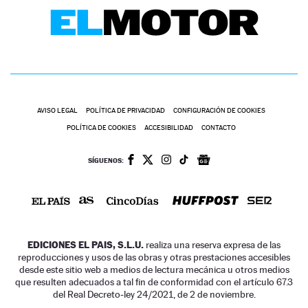
AVISO LEGAL
POLÍTICA DE PRIVACIDAD
CONFIGURACIÓN DE COOKIES
POLÍTICA DE COOKIES
ACCESIBILIDAD
CONTACTO
SÍGUENOS:
EDICIONES EL PAIS, S.L.U.
realiza una reserva expresa de las
reproducciones y usos de las obras y otras prestaciones accesibles
desde este sitio web a medios de lectura mecánica u otros medios
que resulten adecuados a tal fin de conformidad con el artículo 67.3
del Real Decreto-ley 24/2021, de 2 de noviembre.