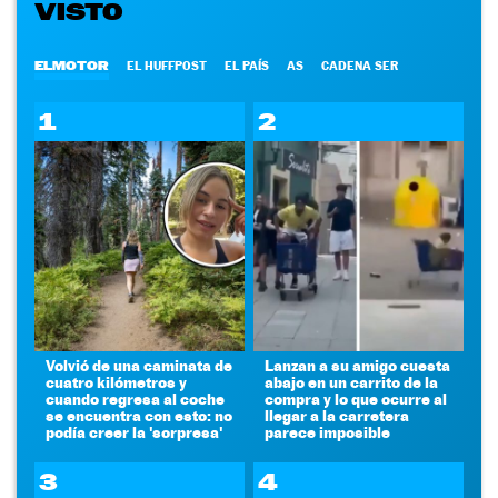
VISTO
ELMOTOR
EL HUFFPOST
EL PAÍS
AS
CADENA SER
1
2
Volvió de una caminata de
Lanzan a su amigo cuesta
cuatro kilómetros y
abajo en un carrito de la
cuando regresa al coche
compra y lo que ocurre al
se encuentra con esto: no
llegar a la carretera
podía creer la 'sorpresa'
parece imposible
3
4