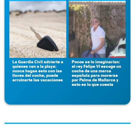
La Guardia Civil advierte a
Pocos se lo imaginarían:
quienes van a la playa:
el rey Felipe VI escoge un
nunca hagas esto con las
coche de una marca
llaves del coche, puede
española para moverse
arruinarte las vacaciones
por Palma de Mallorca y
esto es lo que cuesta