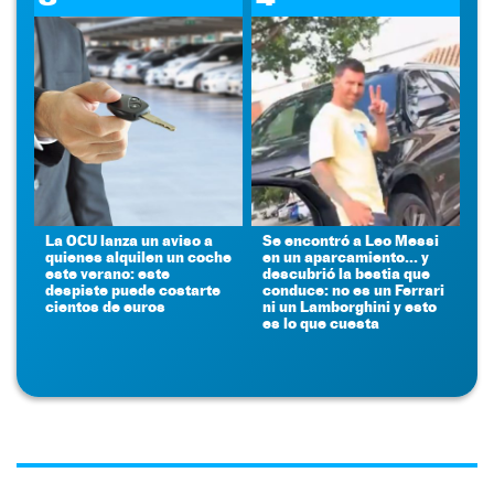
La OCU lanza un aviso a
Se encontró a Leo Messi
quienes alquilen un coche
en un aparcamiento... y
este verano: este
descubrió la bestia que
despiste puede costarte
conduce: no es un Ferrari
cientos de euros
ni un Lamborghini y esto
es lo que cuesta