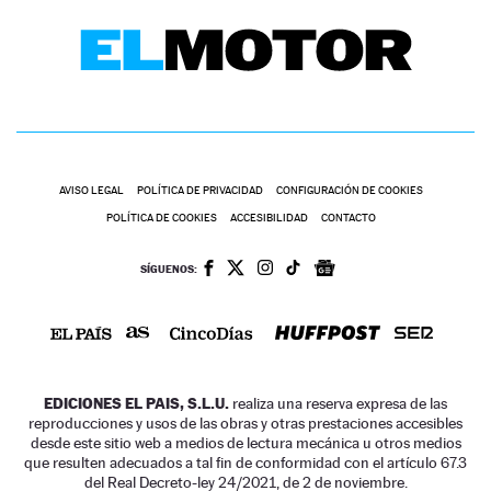
AVISO LEGAL
POLÍTICA DE PRIVACIDAD
CONFIGURACIÓN DE COOKIES
POLÍTICA DE COOKIES
ACCESIBILIDAD
CONTACTO
SÍGUENOS:
EDICIONES EL PAIS, S.L.U.
realiza una reserva expresa de las
reproducciones y usos de las obras y otras prestaciones accesibles
desde este sitio web a medios de lectura mecánica u otros medios
que resulten adecuados a tal fin de conformidad con el artículo 67.3
del Real Decreto-ley 24/2021, de 2 de noviembre.