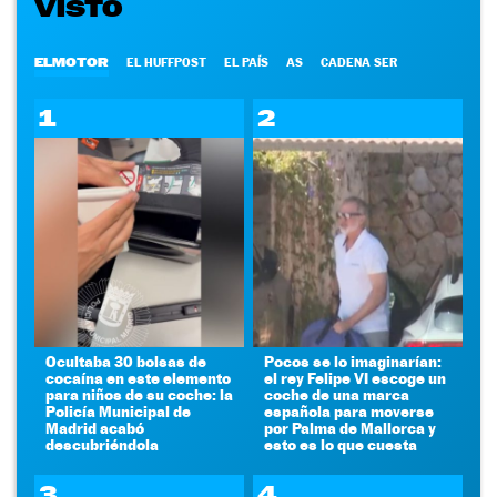
VISTO
ELMOTOR
EL HUFFPOST
EL PAÍS
AS
CADENA SER
1
2
Ocultaba 30 bolsas de
Pocos se lo imaginarían:
cocaína en este elemento
el rey Felipe VI escoge un
para niños de su coche: la
coche de una marca
Policía Municipal de
española para moverse
Madrid acabó
por Palma de Mallorca y
descubriéndola
esto es lo que cuesta
3
4