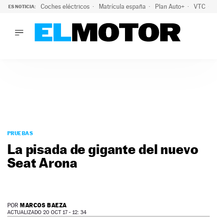
Coches eléctricos
Matrícula españa
Plan Auto+
VTC
ES NOTICIA:
LO ÚLTIMO
La Lista Blanca del Programa Auto+: todos los coches eléct
LO ÚLTIMO
La Lista Blanca del Programa Auto+: todos los coches eléctr
ACTUALIDAD
ELÉCTRICOS
CONDUCIR
PRUEBAS
Saltar
VIRALES
al
PRUEBAS
PODCAST
contenido
La pisada de gigante del nuevo
MOTOS
Seat Arona
TECNOLOGÍA
SUPERCOCHES
MOTORTV
PREMIOS
MARCOS BAEZA
POR
SERVICIOS
ACTUALIZADO 20 OCT 17 - 12: 34