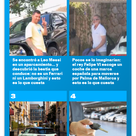
Se encontró a Leo Messi
Pocos se lo imaginarían:
en un aparcamiento... y
el rey Felipe VI escoge un
descubrió la bestia que
coche de una marca
conduce: no es un Ferrari
española para moverse
ni un Lamborghini y esto
por Palma de Mallorca y
es lo que cuesta
esto es lo que cuesta
3
4