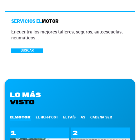
SERVICIOS EL
MOTOR
Encuentra los mejores talleres, seguros, autoescuelas,
neumáticos…
BUSCAR
LO MÁS
VISTO
ELMOTOR
EL HUFFPOST
EL PAÍS
AS
CADENA SER
1
2