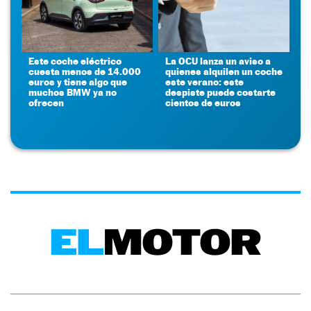
Este coche eléctrico
La OCU lanza un aviso a
cuesta menos de 14.000
quienes alquilen un coche
euros y tiene algo que
este verano: este
muchos BMW ya no
despiste puede costarte
ofrecen
cientos de euros