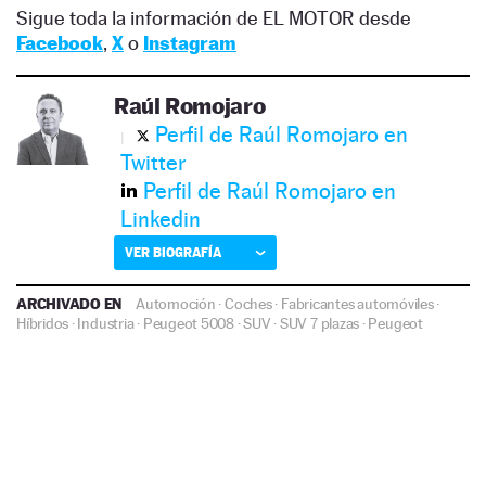
Sigue toda la información de EL MOTOR desde
Facebook
,
X
o
Instagram
Raúl Romojaro
Perfil de Raúl Romojaro en
Twitter
Perfil de Raúl Romojaro en
Linkedin
VER BIOGRAFÍA
ARCHIVADO EN
Automoción
·
Coches
·
Fabricantes automóviles
·
Híbridos
·
Industria
·
Peugeot 5008
·
SUV
·
SUV 7 plazas
·
Peugeot