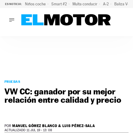
Niños coche
Smart #2
Multa conducir
A-2
Baliza V-1
ES NOTICIA:
LO ÚLTIMO
La OCU lanza un aviso a quienes alquilen un coche este vera
LO ÚLTIMO
La OCU lanza un aviso a quienes alquilen un coche este vera
ACTUALIDAD
ELÉCTRICOS
CONDUCIR
PRUEBAS
Saltar
VIRALES
al
PRUEBAS
PODCAST
contenido
VW CC: ganador por su mejor
MOTOS
relación entre calidad y precio
TECNOLOGÍA
SUPERCOCHES
MOTORTV
PREMIOS
MANUEL GÓMEZ BLANCO & LUIS PÉREZ-SALA
POR
SERVICIOS
ACTUALIZADO 11 JUL 19 - 13: 08