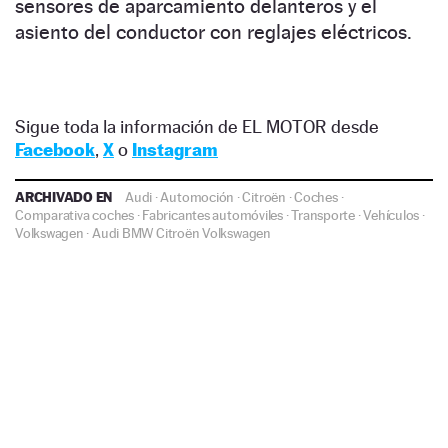
sensores de aparcamiento delanteros y el
asiento del conductor con reglajes eléctricos.
Sigue toda la información de EL MOTOR desde
Facebook
,
X
o
Instagram
ARCHIVADO EN
Audi
·
Automoción
·
Citroën
·
Coches
·
Comparativa coches
·
Fabricantes automóviles
·
Transporte
·
Vehículos
·
Volkswagen
·
Audi
BMW
Citroën
Volkswagen