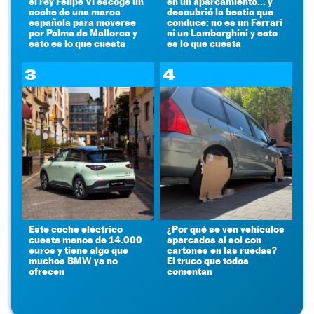
el rey Felipe VI escoge un
en un aparcamiento... y
coche de una marca
descubrió la bestia que
española para moverse
conduce: no es un Ferrari
por Palma de Mallorca y
ni un Lamborghini y esto
esto es lo que cuesta
es lo que cuesta
3
4
Este coche eléctrico
¿Por qué se ven vehículos
cuesta menos de 14.000
aparcados al sol con
euros y tiene algo que
cartones en las ruedas?
muchos BMW ya no
El truco que todos
ofrecen
comentan