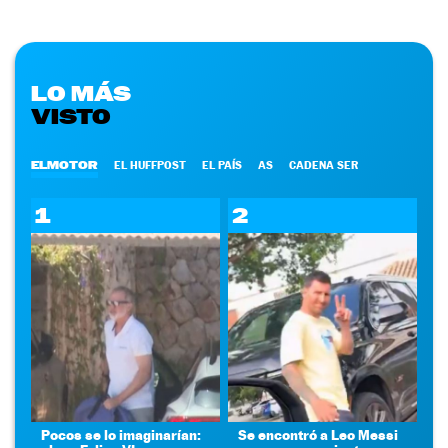
LO MÁS
VISTO
ELMOTOR
EL HUFFPOST
EL PAÍS
AS
CADENA SER
1
2
Pocos se lo imaginarían:
Se encontró a Leo Messi