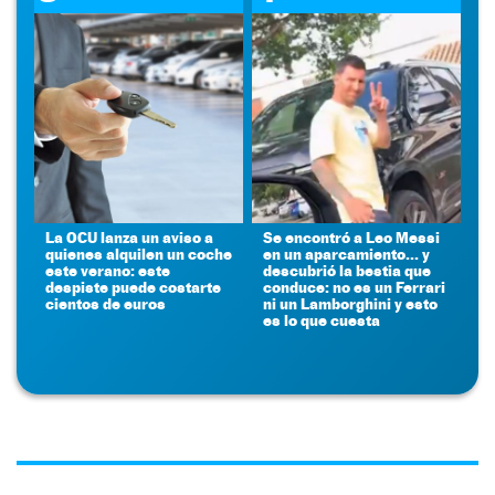
La OCU lanza un aviso a
Se encontró a Leo Messi
quienes alquilen un coche
en un aparcamiento... y
este verano: este
descubrió la bestia que
despiste puede costarte
conduce: no es un Ferrari
cientos de euros
ni un Lamborghini y esto
es lo que cuesta