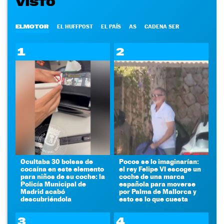
VISTO
ELMOTOR
EL HUFFPOST
EL PAÍS
AS
CADENA SER
1
2
Ocultaba 30 bolsas de
Pocos se lo imaginarían:
cocaína en este elemento
el rey Felipe VI escoge un
para niños de su coche: la
coche de una marca
Policía Municipal de
española para moverse
Madrid acabó
por Palma de Mallorca y
descubriéndola
esto es lo que cuesta
3
4