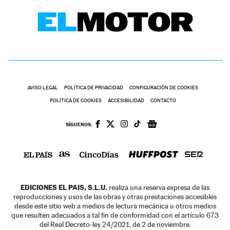
AVISO LEGAL
POLÍTICA DE PRIVACIDAD
CONFIGURACIÓN DE COOKIES
POLÍTICA DE COOKIES
ACCESIBILIDAD
CONTACTO
SÍGUENOS:
EDICIONES EL PAIS, S.L.U.
realiza una reserva expresa de las
reproducciones y usos de las obras y otras prestaciones accesibles
desde este sitio web a medios de lectura mecánica u otros medios
que resulten adecuados a tal fin de conformidad con el artículo 67.3
del Real Decreto-ley 24/2021, de 2 de noviembre.