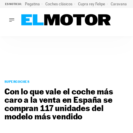
Pegatina
Coches clásicos
Cupra rey Felipe
Caravana lig
ES NOTICIA:
LO ÚLTIMO
¿Conocías esta pegatina de moda?: puede salvar tu coche d
LO ÚLTIMO
¿Conocías esta pegatina de moda?: puede salvar tu coche de
ACTUALIDAD
ELÉCTRICOS
CONDUCIR
PRUEBAS
Saltar
VIRALES
al
SUPERCOCHES
PODCAST
contenido
Con lo que vale el coche más
MOTOS
caro a la venta en España se
TECNOLOGÍA
compran 117 unidades del
SUPERCOCHES
MOTORTV
modelo más vendido
PREMIOS
SERVICIOS