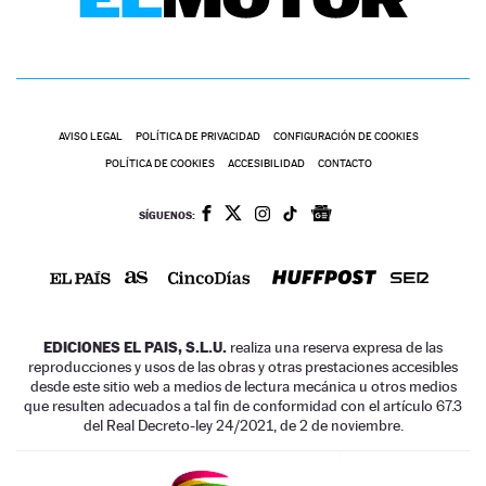
AVISO LEGAL
POLÍTICA DE PRIVACIDAD
CONFIGURACIÓN DE COOKIES
POLÍTICA DE COOKIES
ACCESIBILIDAD
CONTACTO
SÍGUENOS:
EDICIONES EL PAIS, S.L.U.
realiza una reserva expresa de las
reproducciones y usos de las obras y otras prestaciones accesibles
desde este sitio web a medios de lectura mecánica u otros medios
que resulten adecuados a tal fin de conformidad con el artículo 67.3
del Real Decreto-ley 24/2021, de 2 de noviembre.