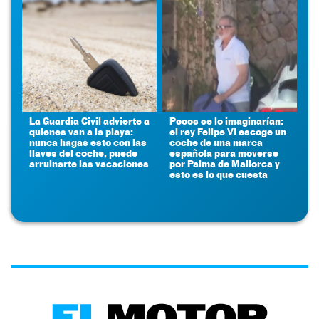
La Guardia Civil advierte a
Pocos se lo imaginarían:
quienes van a la playa:
el rey Felipe VI escoge un
nunca hagas esto con las
coche de una marca
llaves del coche, puede
española para moverse
arruinarte las vacaciones
por Palma de Mallorca y
esto es lo que cuesta