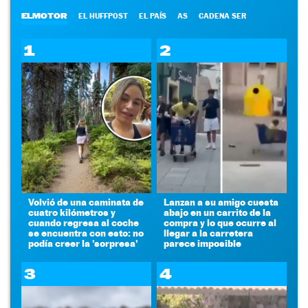
ELMOTOR
EL HUFFPOST
EL PAÍS
AS
CADENA SER
1
2
Volvió de una caminata de
Lanzan a su amigo cuesta
cuatro kilómetros y
abajo en un carrito de la
cuando regresa al coche
compra y lo que ocurre al
se encuentra con esto: no
llegar a la carretera
podía creer la 'sorpresa'
parece imposible
3
4