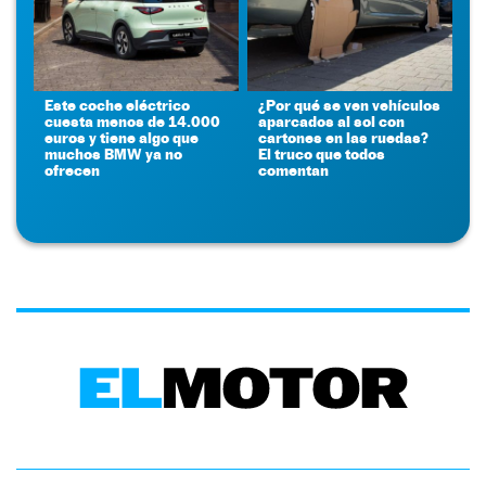
Este coche eléctrico
¿Por qué se ven vehículos
cuesta menos de 14.000
aparcados al sol con
euros y tiene algo que
cartones en las ruedas?
muchos BMW ya no
El truco que todos
ofrecen
comentan