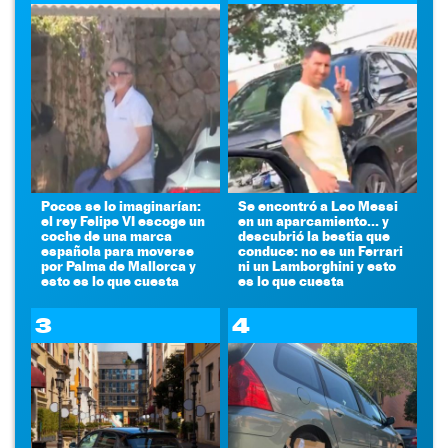
Pocos se lo imaginarían:
Se encontró a Leo Messi
el rey Felipe VI escoge un
en un aparcamiento... y
coche de una marca
descubrió la bestia que
española para moverse
conduce: no es un Ferrari
por Palma de Mallorca y
ni un Lamborghini y esto
esto es lo que cuesta
es lo que cuesta
3
4