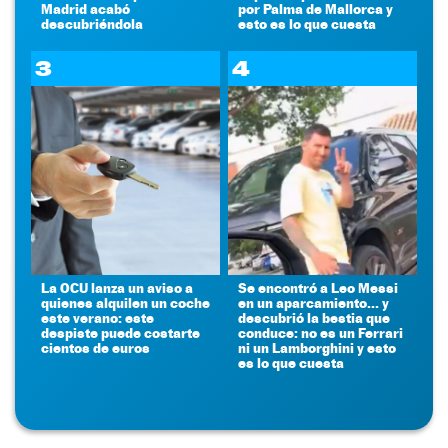
Madrid acabó
por Palma de Mallorca y
descubriéndola
esto es lo que cuesta
3
4
La OCU lanza un aviso a
Se encontró a Leo Messi
quienes alquilen un coche
en un aparcamiento... y
este verano: este
descubrió la bestia que
despiste puede costarte
conduce: no es un Ferrari
cientos de euros
ni un Lamborghini y esto
es lo que cuesta