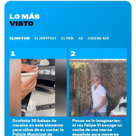
LO MÁS
VISTO
ELMOTOR
EL HUFFPOST
EL PAÍS
AS
CADENA SER
1
2
Ocultaba 30 bolsas de
Pocos se lo imaginarían:
cocaína en este elemento
el rey Felipe VI escoge un
para niños de su coche: la
coche de una marca
Policía Municipal de
española para moverse