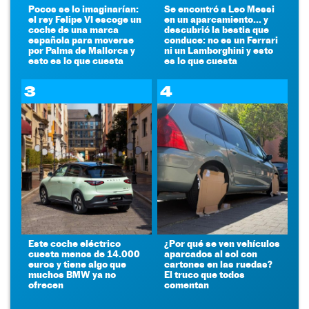
Pocos se lo imaginarían:
Se encontró a Leo Messi
el rey Felipe VI escoge un
en un aparcamiento... y
coche de una marca
descubrió la bestia que
española para moverse
conduce: no es un Ferrari
por Palma de Mallorca y
ni un Lamborghini y esto
esto es lo que cuesta
es lo que cuesta
3
4
Este coche eléctrico
¿Por qué se ven vehículos
cuesta menos de 14.000
aparcados al sol con
euros y tiene algo que
cartones en las ruedas?
muchos BMW ya no
El truco que todos
ofrecen
comentan