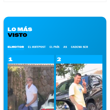
LO MÁS
VISTO
ELMOTOR
EL HUFFPOST
EL PAÍS
AS
CADENA SER
1
2