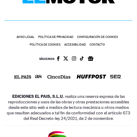
AVISO LEGAL
POLÍTICA DE PRIVACIDAD
CONFIGURACIÓN DE COOKIES
POLÍTICA DE COOKIES
ACCESIBILIDAD
CONTACTO
SÍGUENOS:
EDICIONES EL PAIS, S.L.U.
realiza una reserva expresa de las
reproducciones y usos de las obras y otras prestaciones accesibles
desde este sitio web a medios de lectura mecánica u otros medios
que resulten adecuados a tal fin de conformidad con el artículo 67.3
del Real Decreto-ley 24/2021, de 2 de noviembre.