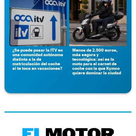
¿Se puede pasar la ITV en
Menos de 2.500 euros,
una comunidad autónoma
más segura y
distinta a la de
tecnológica: así es la
matriculación del coche
moto para el carnet de
si te toca en vacaciones?
coche con la que Kymco
quiere dominar la ciudad