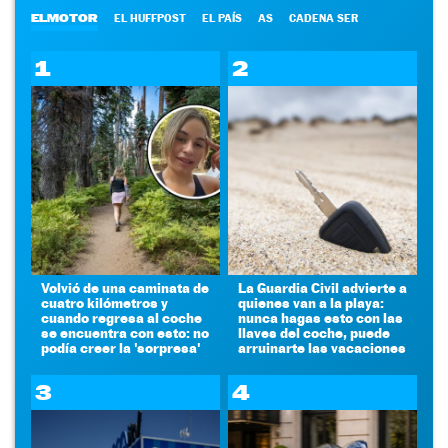
ELMOTOR
EL HUFFPOST
EL PAÍS
AS
CADENA SER
1
2
Volvió de una caminata de
La Guardia Civil advierte a
cuatro kilómetros y
quienes van a la playa:
cuando regresa al coche
nunca hagas esto con las
se encuentra con esto: no
llaves del coche, puede
podía creer la 'sorpresa'
arruinarte las vacaciones
3
4