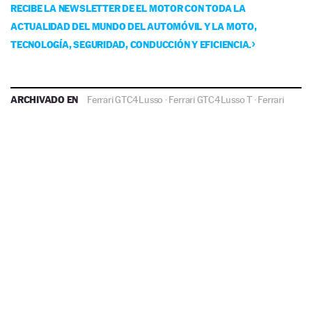
RECIBE LA NEWSLETTER DE EL MOTOR CON TODA LA
ACTUALIDAD DEL MUNDO DEL AUTOMÓVIL Y LA MOTO,
TECNOLOGÍA, SEGURIDAD, CONDUCCIÓN Y EFICIENCIA.
ARCHIVADO EN
Ferrari GTC4Lusso
·
Ferrari GTC4Lusso T
·
Ferrari