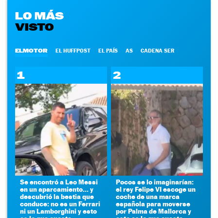
LO MÁS
VISTO
ELMOTOR
EL HUFFPOST
EL PAÍS
AS
CADENA SER
1
2
Se encontró a Leo Messi
Pocos se lo imaginarían:
en un aparcamiento... y
el rey Felipe VI escoge un
descubrió la bestia que
coche de una marca
conduce: no es un Ferrari
española para moverse
ni un Lamborghini y esto
por Palma de Mallorca y