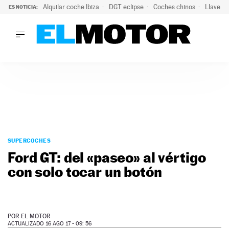
Alquilar coche Ibiza
DGT eclipse
Coches chinos
Llaves 
ES NOTICIA:
LO ÚLTIMO
El probable colapso tras el eclipse: la DGT prevé un millón 
LO ÚLTIMO
El probable colapso tras el eclipse: la DGT prevé un millón 
ACTUALIDAD
ELÉCTRICOS
CONDUCIR
PRUEBAS
Saltar
VIRALES
al
SUPERCOCHES
PODCAST
contenido
Ford GT: del «paseo» al vértigo
MOTOS
con solo tocar un botón
TECNOLOGÍA
SUPERCOCHES
MOTORTV
PREMIOS
POR
EL MOTOR
SERVICIOS
ACTUALIZADO 16 AGO 17 - 09: 56