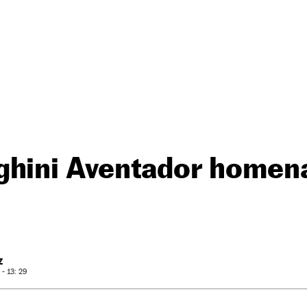
ghini Aventador homena
Z
- 13: 29