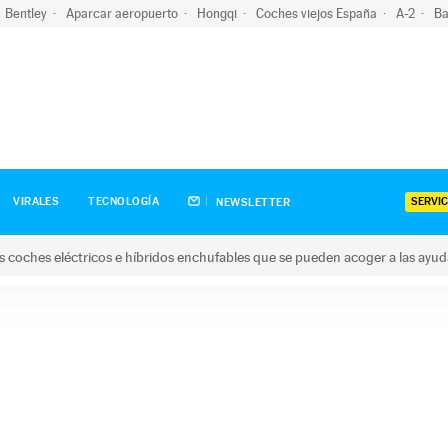
Bentley
Aparcar aeropuerto
Hongqi
Coches viejos España
A-2
Ba
SERVIC
VIRALES
TECNOLOGÍA
NEWSLETTER
s coches eléctricos e híbridos enchufables que se pueden acoger a las ayu
hes eléctricos e híbridos enchufables que se pueden acoger a la