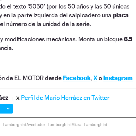
o el texto ‘5050’ (por los 50 años y las 50 únicas
 y en la parte izquierda del salpicadero una
placa
l número de la unidad de la serie.
ay modificaciones mecánicas. Monta un bloque
6.5
ncia.
ción de EL MOTOR desde
Facebook
,
X
o
Instagram
áez
Perfil de Mario Herráez en Twitter
a
Lamborghini Aventador
Lamborghini Miura
Lamborghini
·
·
·