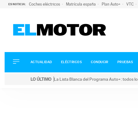
Coches eléctricos
Matrícula españa
Plan Auto+
VTC
ES NOTICIA:
ACTUALIDAD
ELÉCTRICOS
CONDUCIR
ACTUALIDAD
ELÉCTRICOS
CONDUCIR
PRUEBAS
PRUEBAS
Saltar
VIRALES
LO ÚLTIMO
La Lista Blanca del Programa Auto+: todos lo
al
PODCAST
LO ÚLTIMO
La Lista Blanca del Programa Auto+: todos los coc
contenido
MOTOS
TECNOLOGÍA
SUPERCOCHES
MOTORTV
PREMIOS
SERVICIOS