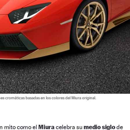
s cromáticas basadas en los colores del Miura original.
un mito como el
Miura
celebra su
medio siglo
de