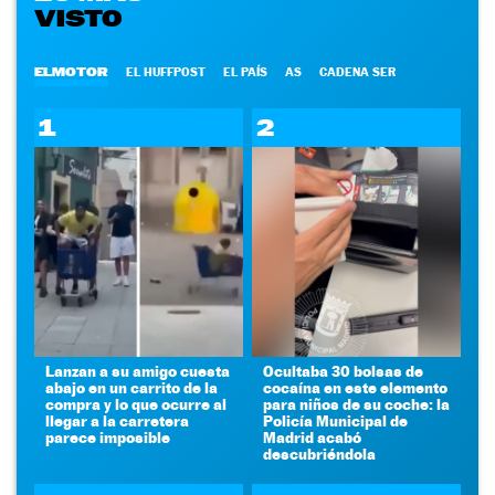
VISTO
ELMOTOR
EL HUFFPOST
EL PAÍS
AS
CADENA SER
1
2
Lanzan a su amigo cuesta
Ocultaba 30 bolsas de
abajo en un carrito de la
cocaína en este elemento
compra y lo que ocurre al
para niños de su coche: la
llegar a la carretera
Policía Municipal de
parece imposible
Madrid acabó
descubriéndola