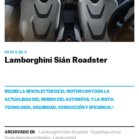
FOTO 6 DE 6
Lamborghini Sián Roadster
RECIBE LA NEWSLETTER DE EL MOTOR CON TODA LA
ACTUALIDAD DEL MUNDO DEL AUTOMÓVIL Y LA MOTO,
TECNOLOGÍA, SEGURIDAD, CONDUCCIÓN Y EFICIENCIA.
ARCHIVADO EN
Lamborghini Sián Roadster
·
Superdeportivos
·
Superdeportivos híbridos
·
Lamborghini