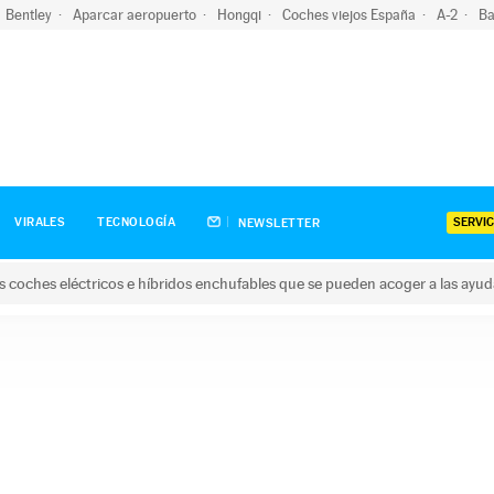
Bentley
Aparcar aeropuerto
Hongqi
Coches viejos España
A-2
Ba
SERVIC
VIRALES
TECNOLOGÍA
NEWSLETTER
s coches eléctricos e híbridos enchufables que se pueden acoger a las ayu
hes eléctricos e híbridos enchufables que se pueden acoger a la