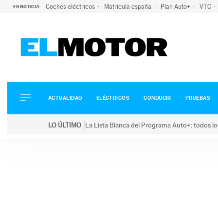
Coches eléctricos
Matrícula españa
Plan Auto+
VTC
ES NOTICIA:
ACTUALIDAD
ELÉCTRICOS
CONDUCIR
ACTUALIDAD
ELÉCTRICOS
CONDUCIR
PRUEBAS
PRUEBAS
Saltar
VIRALES
LO ÚLTIMO
La Lista Blanca del Programa Auto+: todos lo
al
PODCAST
LO ÚLTIMO
La Lista Blanca del Programa Auto+: todos los coc
contenido
MOTOS
TECNOLOGÍA
SUPERCOCHES
MOTORTV
PREMIOS
SERVICIOS