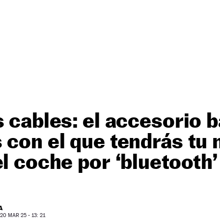
s cables: el accesorio 
 con el que tendrás tu m
el coche por ‘bluetooth’
A
0 MAR 25 - 13: 21