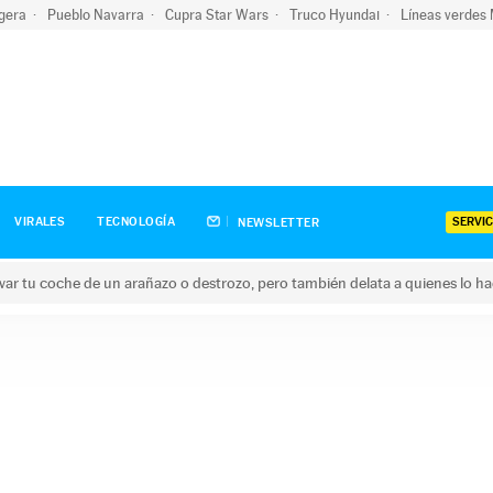
igera
Pueblo Navarra
Cupra Star Wars
Truco Hyundai
Líneas verdes
SERVIC
VIRALES
TECNOLOGÍA
NEWSLETTER
ar tu coche de un arañazo o destrozo, pero también delata a quienes lo h
 coche de un arañazo o destrozo, pero también delata a quienes 