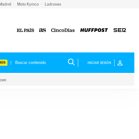
 Madrid
Moto Kymco
Ladrones
IOS
INICIAR SESIÓN
acen
lo hacen