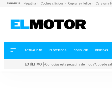
Pegatina
Coches clásicos
Cupra rey Felipe
Caravana l
ES NOTICIA:
ACTUALIDAD
ELÉCTRICOS
CONDUCIR
ACTUALIDAD
ELÉCTRICOS
CONDUCIR
PRUEBAS
PRUEBAS
Saltar
VIRALES
LO ÚLTIMO
¿Conocías esta pegatina de moda?: puede salv
al
PODCAST
LO ÚLTIMO
¿Conocías esta pegatina de moda?: puede salvar tu
contenido
MOTOS
TECNOLOGÍA
SUPERCOCHES
MOTORTV
PREMIOS
SERVICIOS