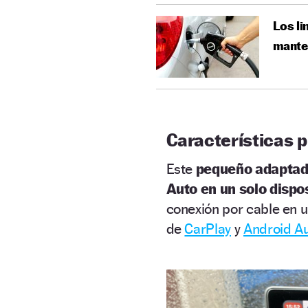
Los li
mante
Características p
Este
pequeño adaptad
Auto en un solo dispos
conexión por cable en u
de
CarPlay
y
Android A