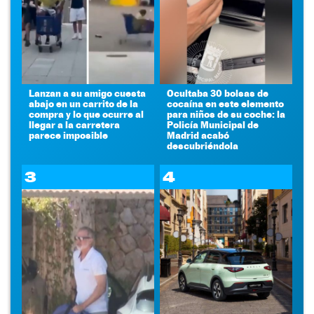
Lanzan a su amigo cuesta
Ocultaba 30 bolsas de
abajo en un carrito de la
cocaína en este elemento
compra y lo que ocurre al
para niños de su coche: la
llegar a la carretera
Policía Municipal de
parece imposible
Madrid acabó
descubriéndola
3
4