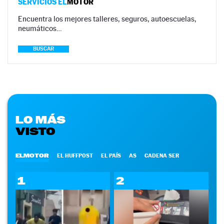
SERVICIOS EL
MOTOR
Encuentra los mejores talleres, seguros, autoescuelas,
neumáticos…
BUSCAR
LO MÁS
VISTO
ELMOTOR
EL HUFFPOST
EL PAÍS
AS
CADENA SER
1
2