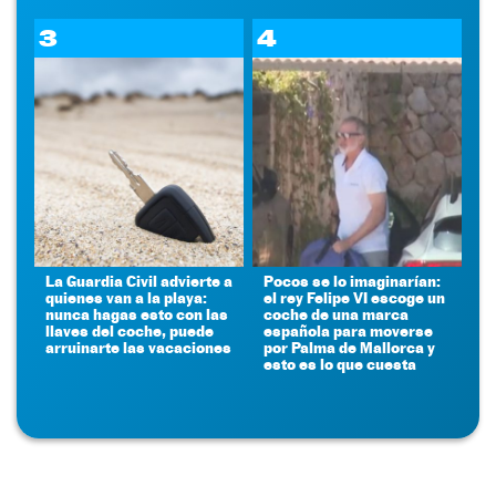
3
4
La Guardia Civil advierte a
Pocos se lo imaginarían:
quienes van a la playa:
el rey Felipe VI escoge un
nunca hagas esto con las
coche de una marca
llaves del coche, puede
española para moverse
arruinarte las vacaciones
por Palma de Mallorca y
esto es lo que cuesta