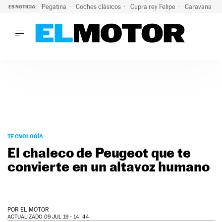
Pegatina
Coches clásicos
Cupra rey Felipe
Caravana lig
ES NOTICIA:
LO ÚLTIMO
¿Conocías esta pegatina de moda?: puede salvar tu coche d
LO ÚLTIMO
¿Conocías esta pegatina de moda?: puede salvar tu coche de
ACTUALIDAD
ELÉCTRICOS
CONDUCIR
PRUEBAS
Saltar
VIRALES
al
TECNOLOGÍA
PODCAST
contenido
El chaleco de Peugeot que te
MOTOS
convierte en un altavoz humano
TECNOLOGÍA
SUPERCOCHES
MOTORTV
PREMIOS
POR
EL MOTOR
SERVICIOS
ACTUALIZADO 09 JUL 19 - 14: 44