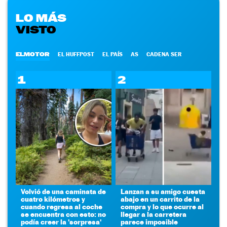
LO MÁS
VISTO
ELMOTOR
EL HUFFPOST
EL PAÍS
AS
CADENA SER
1
2
Volvió de una caminata de
Lanzan a su amigo cuesta
cuatro kilómetros y
abajo en un carrito de la
cuando regresa al coche
compra y lo que ocurre al
se encuentra con esto: no
llegar a la carretera
podía creer la 'sorpresa'
parece imposible