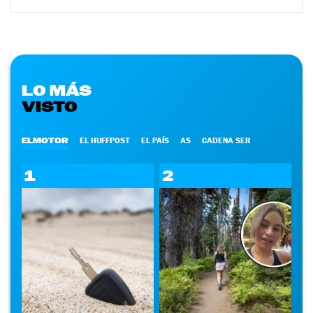
LO MÁS
VISTO
ELMOTOR
EL HUFFPOST
EL PAÍS
AS
CADENA SER
1
2