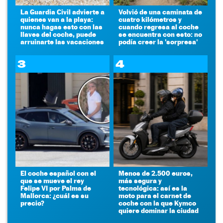
La Guardia Civil advierte a
Volvió de una caminata de
quienes van a la playa:
cuatro kilómetros y
nunca hagas esto con las
cuando regresa al coche
llaves del coche, puede
se encuentra con esto: no
arruinarte las vacaciones
podía creer la 'sorpresa'
3
4
El coche español con el
Menos de 2.500 euros,
que se mueve el rey
más segura y
Felipe VI por Palma de
tecnológica: así es la
Mallorca: ¿cuál es su
moto para el carnet de
precio?
coche con la que Kymco
quiere dominar la ciudad