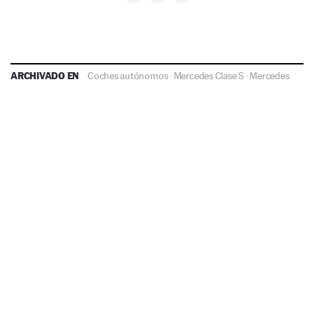
ARCHIVADO EN
Coches autónomos
·
Mercedes Clase S
·
Mercedes