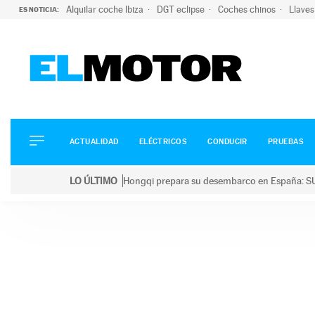
Alquilar coche Ibiza
DGT eclipse
Coches chinos
Llaves
ES NOTICIA:
ACTUALIDAD
ELÉCTRICOS
CONDUCIR
ACTUALIDAD
ELÉCTRICOS
CONDUCIR
PRUEBAS
PRUEBAS
Saltar
VIRALES
LO ÚLTIMO
Hongqi prepara su desembarco en España: SU
al
PODCAST
LO ÚLTIMO
Hongqi prepara su desembarco en España: SUV eléc
contenido
MOTOS
TECNOLOGÍA
SUPERCOCHES
MOTORTV
PREMIOS
SERVICIOS