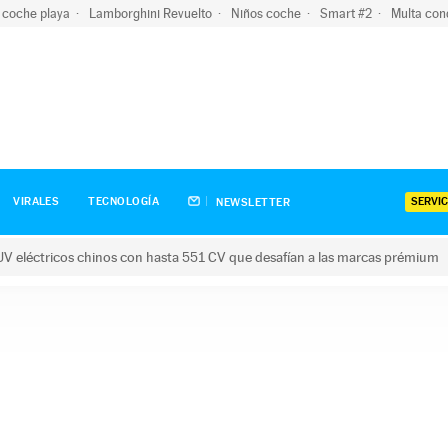
 coche playa
Lamborghini Revuelto
Niños coche
Smart #2
Multa con
SERVIC
VIRALES
TECNOLOGÍA
NEWSLETTER
V eléctricos chinos con hasta 551 CV que desafían a las marcas prémium
tricos chinos con hasta 551 CV que desafían a las marcas prém