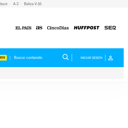
ducir
A-2
Baliza V-16
IOS
INICIAR SESIÓN
ium