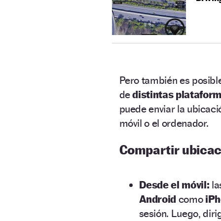
Pero también es posibl
de
distintas platafor
puede enviar la ubicac
móvil o el ordenador.
Compartir ubicac
Desde el móvil:
la
Android
como
iPh
sesión. Luego, dirig