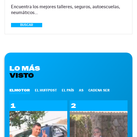
Encuentra los mejores talleres, seguros, autoescuelas,
neumáticos…
BUSCAR
LO MÁS
VISTO
ELMOTOR
EL HUFFPOST
EL PAÍS
AS
CADENA SER
1
2