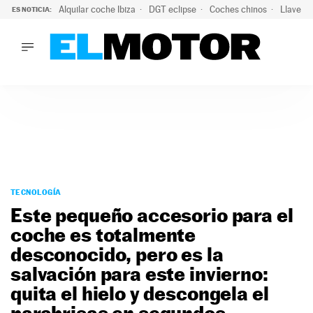
Alquilar coche Ibiza
DGT eclipse
Coches chinos
Llaves 
ES NOTICIA:
LO ÚLTIMO
El probable colapso tras el eclipse: la DGT prevé un millón 
LO ÚLTIMO
El probable colapso tras el eclipse: la DGT prevé un millón 
ACTUALIDAD
ELÉCTRICOS
CONDUCIR
PRUEBAS
Saltar
VIRALES
al
TECNOLOGÍA
PODCAST
contenido
Este pequeño accesorio para el
MOTOS
coche es totalmente
TECNOLOGÍA
desconocido, pero es la
SUPERCOCHES
MOTORTV
salvación para este invierno:
PREMIOS
quita el hielo y descongela el
SERVICIOS
parabrisas en segundos