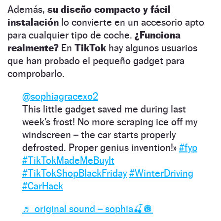
Además,
su diseño compacto y fácil
instalación
lo convierte en un accesorio apto
para cualquier tipo de coche.
¿Funciona
realmente?
En
TikTok
hay algunos usuarios
que han probado el pequeño gadget para
comprobarlo.
@sophiagracexo2
This little gadget saved me during last
week’s frost! No more scraping ice off my
windscreen – the car starts properly
defrosted. Proper genius invention!»
#fyp
#TikTokMadeMeBuyIt
#TikTokShopBlackFriday
#WinterDriving
#CarHack
♬ original sound – sophia🍒🪩