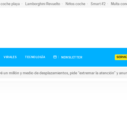
 coche playa
Lamborghini Revuelto
Niños coche
Smart #2
Multa con
SERVIC
VIRALES
TECNOLOGÍA
NEWSLETTER
revé un millón y medio de desplazamientos, pide “extremar la atención” y anu
n millón y medio de desplazamientos, pide “extremar la atención”