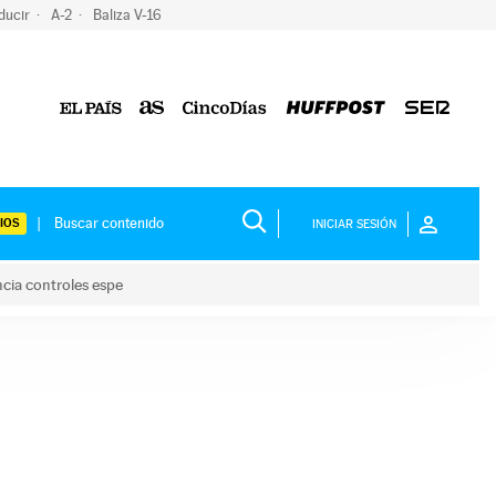
ducir
A-2
Baliza V-16
IOS
INICIAR SESIÓN
ncia controles espe
 y anuncia controles espe