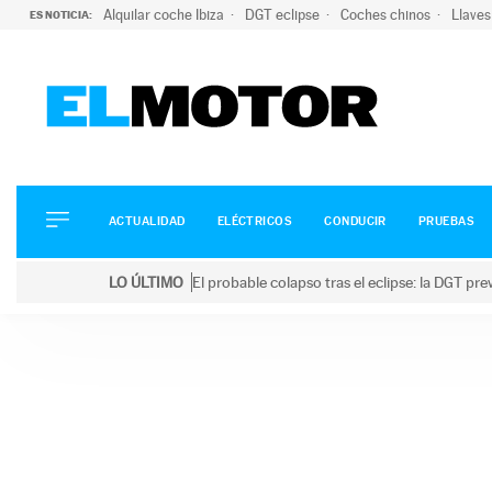
Alquilar coche Ibiza
DGT eclipse
Coches chinos
Llaves
ES NOTICIA:
ACTUALIDAD
ELÉCTRICOS
CONDUCIR
ACTUALIDAD
ELÉCTRICOS
CONDUCIR
PRUEBAS
PRUEBAS
Saltar
VIRALES
LO ÚLTIMO
El probable colapso tras el eclipse: la DGT p
al
PODCAST
LO ÚLTIMO
El probable colapso tras el eclipse: la DGT prevé u
contenido
MOTOS
TECNOLOGÍA
SUPERCOCHES
MOTORTV
PREMIOS
SERVICIOS