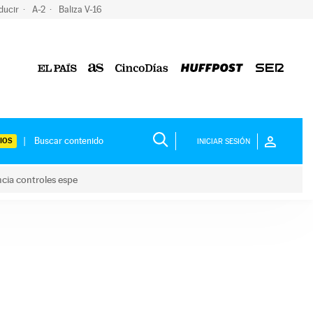
ducir
A-2
Baliza V-16
IOS
INICIAR SESIÓN
ncia controles espe
 y anuncia controles espe