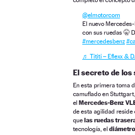
@elmotorcom
El nuevo Mercedes-
con sus ruedas 🤫 Da
#mercedesbenz
#c
♬ Tititi – Eflexx & 
El secreto de los
En esta primera toma de
camuflado en Stuttgart,
el
Mercedes-Benz VL
de esta agilidad reside
que
las ruedas traser
tecnología, el
diámetro