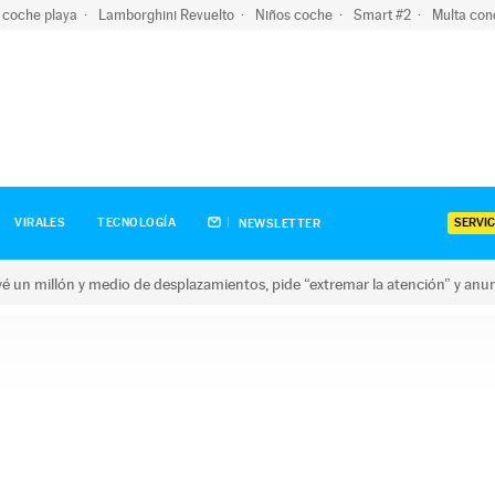
 coche playa
Lamborghini Revuelto
Niños coche
Smart #2
Multa con
SERVIC
VIRALES
TECNOLOGÍA
NEWSLETTER
revé un millón y medio de desplazamientos, pide “extremar la atención” y anu
n millón y medio de desplazamientos, pide “extremar la atención”