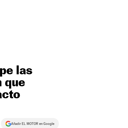
pe las
n que
acto
Añadir EL MOTOR en Google