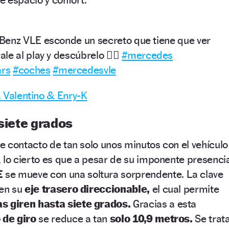
Benz VLE esconde un secreto que tiene que ver
le al play y descúbrelo 👈🏼
#mercedes
ars
#coches
#mercedesvle
D. Valentino & Enry-K
 siete grados
 contacto de tan solo unos minutos con el vehículo
 lo cierto es que a pesar de su imponente presenci
E
se mueve con una soltura sorprendente. La clave
 en su
eje trasero direccionable,
el cual permite
as giren hasta siete grados.
Gracias a esta
 de giro
se reduce a tan
solo 10,9 metros.
Se trat