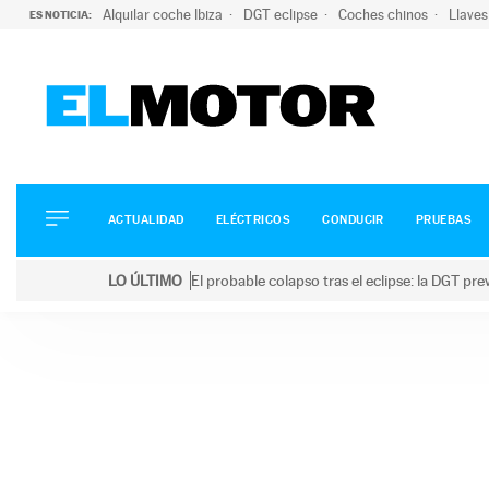
Alquilar coche Ibiza
DGT eclipse
Coches chinos
Llaves
ES NOTICIA:
ACTUALIDAD
ELÉCTRICOS
CONDUCIR
ACTUALIDAD
ELÉCTRICOS
CONDUCIR
PRUEBAS
PRUEBAS
Saltar
VIRALES
LO ÚLTIMO
El probable colapso tras el eclipse: la DGT p
al
PODCAST
LO ÚLTIMO
El probable colapso tras el eclipse: la DGT prevé u
contenido
MOTOS
TECNOLOGÍA
SUPERCOCHES
MOTORTV
PREMIOS
SERVICIOS