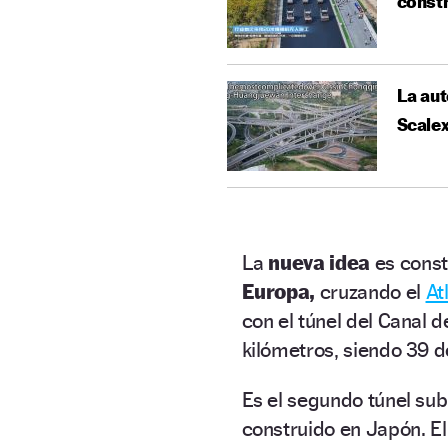
constr
La aut
Scalex
La
nueva idea
es cons
Europa,
cruzando el
At
con el túnel del Canal 
kilómetros, siendo 39 d
Es el segundo túnel su
construido en Japón. E