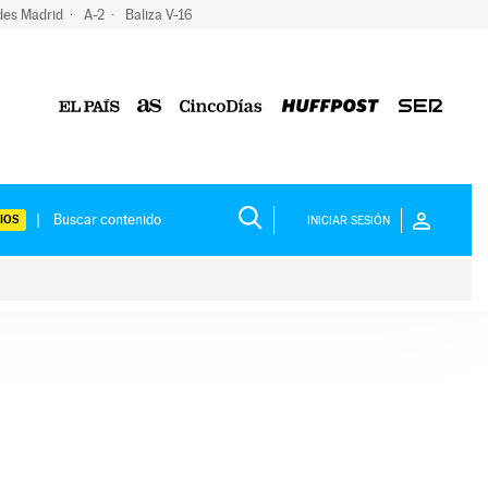
des Madrid
A-2
Baliza V-16
IOS
INICIAR SESIÓN