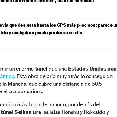
uidos con robots, drones y casi sin humanos
ovía que despista hasta los GPS más precisos: parece u
tric y cualquiera puede perderse en ella
truir un enorme
túnel
que una
Estados Unidos con
lántico
. Esta obra dejaría muy atrás lo conseguido
de la Mancha, que cubre una distancia de 50,5
e ellos submarinos.
bmarino más largo del mundo, por detrás del
l
túnel Seikan
une las islas Honshū y Hokkaidō y