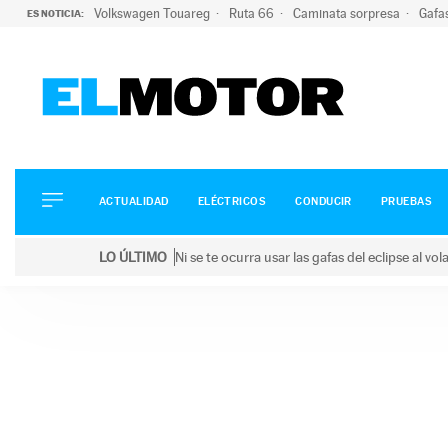
Volkswagen Touareg
Ruta 66
Caminata sorpresa
Gafa
ES NOTICIA:
ACTUALIDAD
ELÉCTRICOS
CONDUCIR
ACTUALIDAD
ELÉCTRICOS
CONDUCIR
PRUEBAS
PRUEBAS
Saltar
VIRALES
LO ÚLTIMO
Ni se te ocurra usar las gafas del eclipse al v
al
PODCAST
LO ÚLTIMO
Ni se te ocurra usar las gafas del eclipse al volant
contenido
MOTOS
TECNOLOGÍA
SUPERCOCHES
MOTORTV
PREMIOS
SERVICIOS