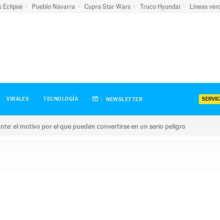
s Eclipse
Pueblo Navarra
Cupra Star Wars
Truco Hyundai
Líneas ver
SERVIC
VIRALES
TECNOLOGÍA
NEWSLETTER
olante: el motivo por el que pueden convertirse en un serio peligro
e: el motivo por el que pueden convertirse en un serio peligro