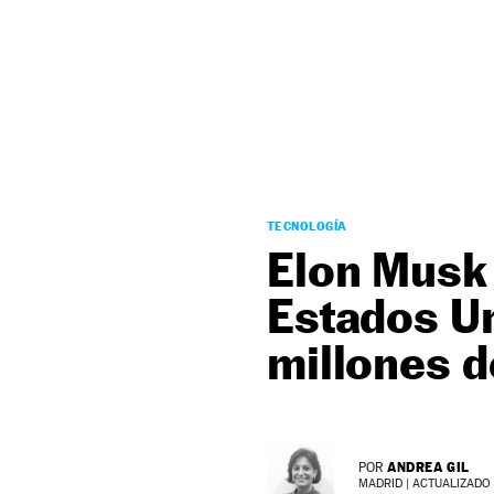
NEWSLETTER
SÍGUENOS
TECNOLOGÍA
Elon Musk 
Estados U
millones d
ANDREA GIL
POR
MADRID |
ACTUALIZADO 1