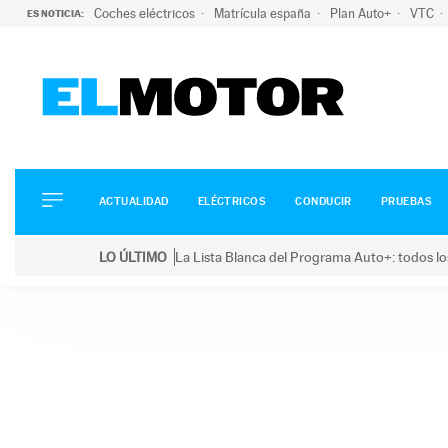
Coches eléctricos
Matrícula españa
Plan Auto+
VTC
ES NOTICIA:
ACTUALIDAD
ELÉCTRICOS
CONDUCIR
ACTUALIDAD
ELÉCTRICOS
CONDUCIR
PRUEBAS
PRUEBAS
Saltar
VIRALES
LO ÚLTIMO
La Lista Blanca del Programa Auto+: todos lo
al
PODCAST
LO ÚLTIMO
La Lista Blanca del Programa Auto+: todos los coc
contenido
MOTOS
TECNOLOGÍA
SUPERCOCHES
MOTORTV
PREMIOS
SERVICIOS