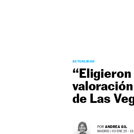
NEWSLETTER
SÍGUENOS
ACTUALIDAD
“Eligieron
valoración
de Las Ve
ANDREA GIL
POR
MADRID |
03 ENE 25 - 13: