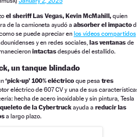
nmusk)
January 2, 2025
zo
el sheriff Las Vegas, Kevin McMahill,
quien
ura de la camioneta ayudó a
absorber el impacto
d
, como se puede apreciar en
los vídeos compartidos
tadounidenses y en redes sociales,
las ventanas
de
ermanecieron
intactas
después del estallido.
ck, un tanque blindado
un
‘pick-up’
100% eléctrico
que pesa
tres
tor eléctrico de 607 CV y una de sus característica
ería: hecha de acero inoxidable y sin pintura, Tesla
queleto de la Cybertruck
ayuda a
reducir las
os
a largo plazo.