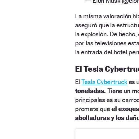
— Elon Musk (@elo
La misma valoración hi
aseguró que la estruct
la explosión. De hecho
por las televisiones es
la entrada del hotel p
El Tesla Cybertru
El
Tesla Cybertruck
es 
toneladas.
Tiene un mo
principales es su carroc
promete que
el exoqes
abolladuras y los dañ