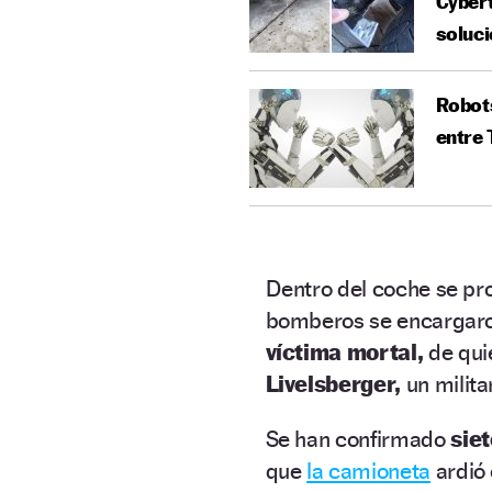
Cybert
soluci
Robots
entre 
Dentro del coche se pr
bomberos se encargar
víctima mortal,
de qui
Livelsberger,
un milita
Se han confirmado
sie
que
la camioneta
ardió 