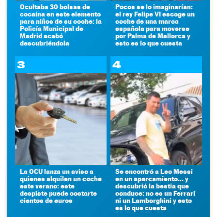
Ocultaba 30 bolsas de
Pocos se lo imaginarían:
cocaína en este elemento
el rey Felipe VI escoge un
para niños de su coche: la
coche de una marca
Policía Municipal de
española para moverse
Madrid acabó
por Palma de Mallorca y
descubriéndola
esto es lo que cuesta
3
4
La OCU lanza un aviso a
Se encontró a Leo Messi
quienes alquilen un coche
en un aparcamiento... y
este verano: este
descubrió la bestia que
despiste puede costarte
conduce: no es un Ferrari
cientos de euros
ni un Lamborghini y esto
es lo que cuesta