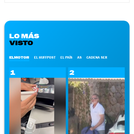
LO MÁS
VISTO
ELMOTOR
EL HUFFPOST
EL PAÍS
AS
CADENA SER
1
2