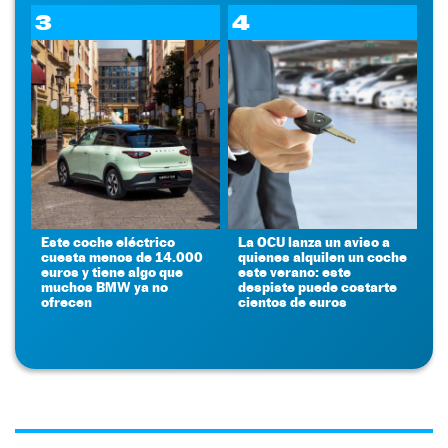
3
4
Este coche eléctrico
La OCU lanza un aviso a
cuesta menos de 14.000
quienes alquilen un coche
euros y tiene algo que
este verano: este
muchos BMW ya no
despiste puede costarte
ofrecen
cientos de euros