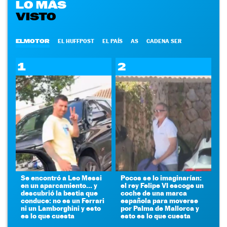
LO MÁS
VISTO
ELMOTOR
EL HUFFPOST
EL PAÍS
AS
CADENA SER
1
2
Se encontró a Leo Messi
Pocos se lo imaginarían:
en un aparcamiento... y
el rey Felipe VI escoge un
descubrió la bestia que
coche de una marca
conduce: no es un Ferrari
española para moverse
ni un Lamborghini y esto
por Palma de Mallorca y
es lo que cuesta
esto es lo que cuesta