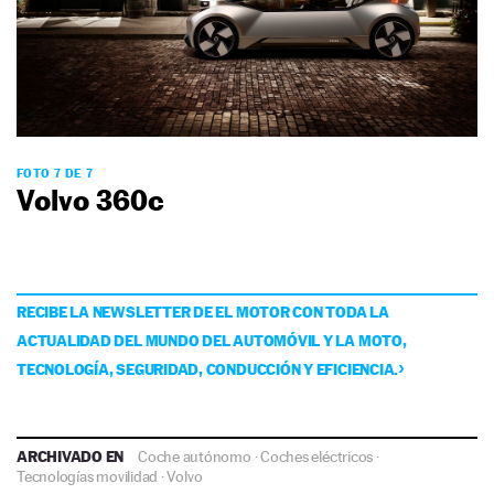
FOTO 7 DE 7
Volvo 360c
RECIBE LA NEWSLETTER DE EL MOTOR CON TODA LA
ACTUALIDAD DEL MUNDO DEL AUTOMÓVIL Y LA MOTO,
TECNOLOGÍA, SEGURIDAD, CONDUCCIÓN Y EFICIENCIA.
ARCHIVADO EN
Coche autónomo
·
Coches eléctricos
·
Tecnologías movilidad
·
Volvo