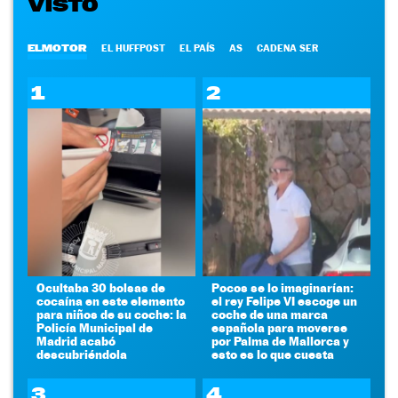
VISTO
ELMOTOR
EL HUFFPOST
EL PAÍS
AS
CADENA SER
1
2
Ocultaba 30 bolsas de
Pocos se lo imaginarían:
cocaína en este elemento
el rey Felipe VI escoge un
para niños de su coche: la
coche de una marca
Policía Municipal de
española para moverse
Madrid acabó
por Palma de Mallorca y
descubriéndola
esto es lo que cuesta
3
4