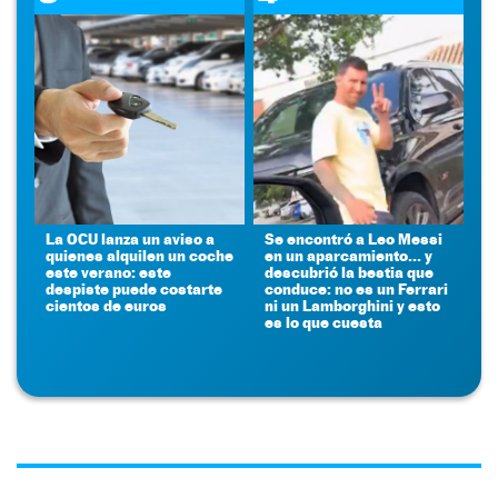
La OCU lanza un aviso a
Se encontró a Leo Messi
quienes alquilen un coche
en un aparcamiento... y
este verano: este
descubrió la bestia que
despiste puede costarte
conduce: no es un Ferrari
cientos de euros
ni un Lamborghini y esto
es lo que cuesta