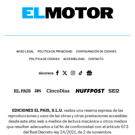
AVISO LEGAL
POLÍTICA DE PRIVACIDAD
CONFIGURACIÓN DE COOKIES
POLÍTICA DE COOKIES
ACCESIBILIDAD
CONTACTO
SÍGUENOS:
EDICIONES EL PAIS, S.L.U.
realiza una reserva expresa de las
reproducciones y usos de las obras y otras prestaciones accesibles
desde este sitio web a medios de lectura mecánica u otros medios
que resulten adecuados a tal fin de conformidad con el artículo 67.3
del Real Decreto-ley 24/2021, de 2 de noviembre.