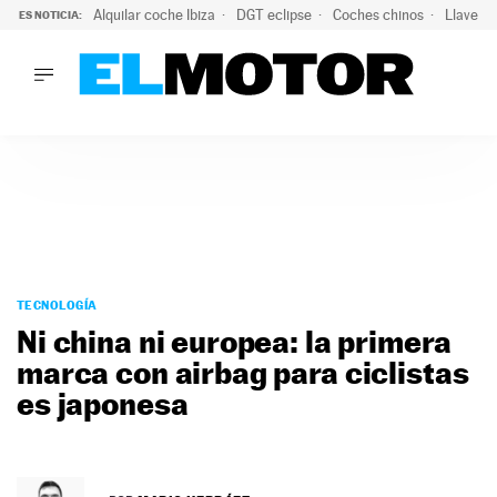
Alquilar coche Ibiza
DGT eclipse
Coches chinos
Llaves 
ES NOTICIA:
LO ÚLTIMO
El probable colapso tras el eclipse: la DGT prevé un millón 
LO ÚLTIMO
El probable colapso tras el eclipse: la DGT prevé un millón 
ACTUALIDAD
ELÉCTRICOS
CONDUCIR
PRUEBAS
Saltar
VIRALES
al
TECNOLOGÍA
PODCAST
contenido
Ni china ni europea: la primera
MOTOS
marca con airbag para ciclistas
TECNOLOGÍA
es japonesa
SUPERCOCHES
MOTORTV
PREMIOS
SERVICIOS