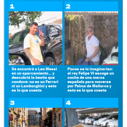
1
2
Se encontró a Leo Messi
Pocos se lo imaginarían:
en un aparcamiento... y
el rey Felipe VI escoge un
descubrió la bestia que
coche de una marca
conduce: no es un Ferrari
española para moverse
ni un Lamborghini y esto
por Palma de Mallorca y
es lo que cuesta
esto es lo que cuesta
3
4