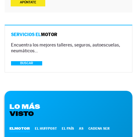
APÚNTATE
SERVICIOS EL
MOTOR
Encuentra los mejores talleres, seguros, autoescuelas,
neumáticos…
BUSCAR
LO MÁS
VISTO
ELMOTOR
EL HUFFPOST
EL PAÍS
AS
CADENA SER