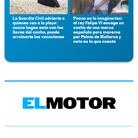
La Guardia Civil advierte a
Pocos se lo imaginarían:
quienes van a la playa:
el rey Felipe VI escoge un
nunca hagas esto con las
coche de una marca
llaves del coche, puede
española para moverse
arruinarte las vacaciones
por Palma de Mallorca y
esto es lo que cuesta