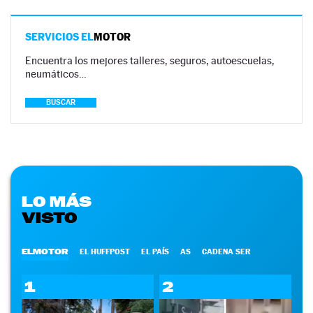
SERVICIOS EL
MOTOR
Encuentra los mejores talleres, seguros, autoescuelas,
neumáticos…
BUSCAR
LO MÁS
VISTO
ELMOTOR
EL HUFFPOST
EL PAÍS
AS
CADENA SER
1
2