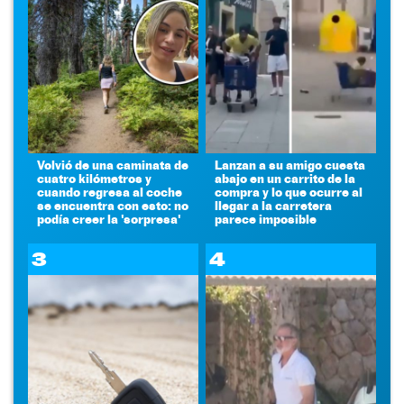
Volvió de una caminata de
Lanzan a su amigo cuesta
cuatro kilómetros y
abajo en un carrito de la
cuando regresa al coche
compra y lo que ocurre al
se encuentra con esto: no
llegar a la carretera
podía creer la 'sorpresa'
parece imposible
3
4