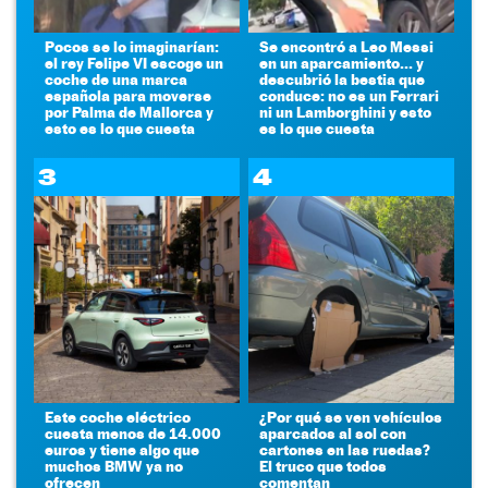
Pocos se lo imaginarían:
Se encontró a Leo Messi
el rey Felipe VI escoge un
en un aparcamiento... y
coche de una marca
descubrió la bestia que
española para moverse
conduce: no es un Ferrari
por Palma de Mallorca y
ni un Lamborghini y esto
esto es lo que cuesta
es lo que cuesta
3
4
Este coche eléctrico
¿Por qué se ven vehículos
cuesta menos de 14.000
aparcados al sol con
euros y tiene algo que
cartones en las ruedas?
muchos BMW ya no
El truco que todos
ofrecen
comentan