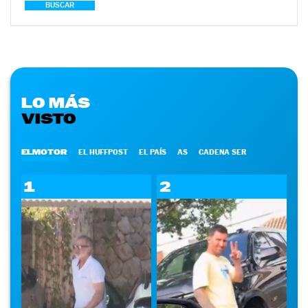
BUSCAR
LO MÁS
VISTO
ELMOTOR
EL HUFFPOST
EL PAÍS
AS
CADENA SER
1
2