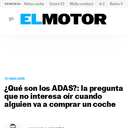
Niños coche
Smart #2
Multa conducir
A-2
Baliza V-1
ES NOTICIA:
LO ÚLTIMO
El probable colapso tras el eclipse: la DGT prevé un millón 
LO ÚLTIMO
El probable colapso tras el eclipse: la DGT prevé un millón 
ACTUALIDAD
ELÉCTRICOS
CONDUCIR
PRUEBAS
Saltar
VIRALES
al
TECNOLOGÍA
PODCAST
contenido
¿Qué son los ADAS?: la pregunta
MOTOS
que no interesa oír cuando
TECNOLOGÍA
alguien va a comprar un coche
SUPERCOCHES
MOTORTV
PREMIOS
SERVICIOS