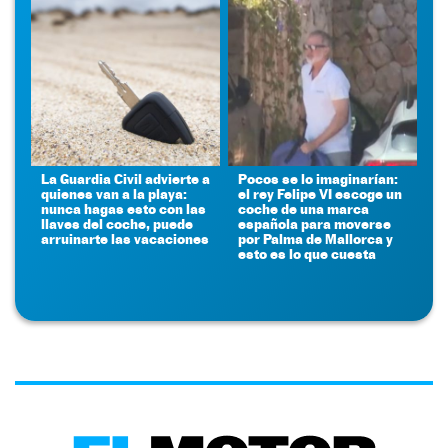
La Guardia Civil advierte a
Pocos se lo imaginarían:
quienes van a la playa:
el rey Felipe VI escoge un
nunca hagas esto con las
coche de una marca
llaves del coche, puede
española para moverse
arruinarte las vacaciones
por Palma de Mallorca y
esto es lo que cuesta