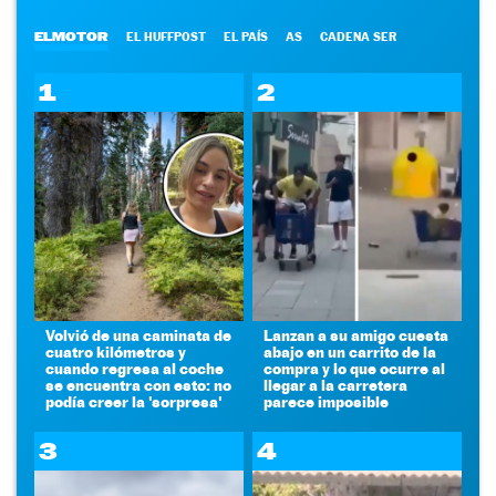
ELMOTOR
EL HUFFPOST
EL PAÍS
AS
CADENA SER
1
2
Volvió de una caminata de
Lanzan a su amigo cuesta
cuatro kilómetros y
abajo en un carrito de la
cuando regresa al coche
compra y lo que ocurre al
se encuentra con esto: no
llegar a la carretera
podía creer la 'sorpresa'
parece imposible
3
4