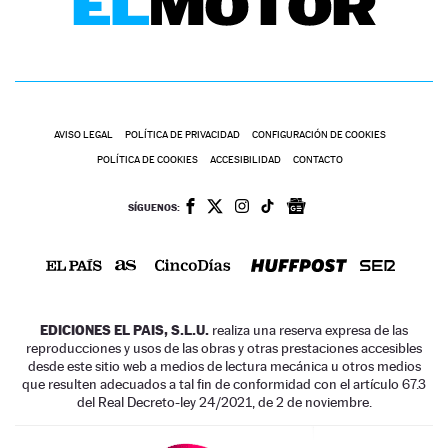
AVISO LEGAL
POLÍTICA DE PRIVACIDAD
CONFIGURACIÓN DE COOKIES
POLÍTICA DE COOKIES
ACCESIBILIDAD
CONTACTO
SÍGUENOS:
EDICIONES EL PAIS, S.L.U.
realiza una reserva expresa de las
reproducciones y usos de las obras y otras prestaciones accesibles
desde este sitio web a medios de lectura mecánica u otros medios
que resulten adecuados a tal fin de conformidad con el artículo 67.3
del Real Decreto-ley 24/2021, de 2 de noviembre.