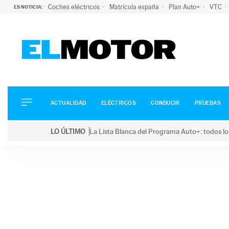
Coches eléctricos
Matrícula españa
Plan Auto+
VTC
ES NOTICIA:
ACTUALIDAD
ELÉCTRICOS
CONDUCIR
ACTUALIDAD
ELÉCTRICOS
CONDUCIR
PRUEBAS
PRUEBAS
Saltar
VIRALES
LO ÚLTIMO
La Lista Blanca del Programa Auto+: todos lo
al
PODCAST
LO ÚLTIMO
La Lista Blanca del Programa Auto+: todos los coc
contenido
MOTOS
TECNOLOGÍA
SUPERCOCHES
MOTORTV
PREMIOS
SERVICIOS