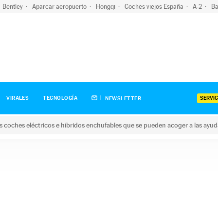
Bentley
Aparcar aeropuerto
Hongqi
Coches viejos España
A-2
Ba
SERVIC
VIRALES
TECNOLOGÍA
NEWSLETTER
s coches eléctricos e híbridos enchufables que se pueden acoger a las ayu
hes eléctricos e híbridos enchufables que se pueden acoger a la