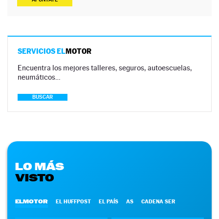
SERVICIOS EL
MOTOR
Encuentra los mejores talleres, seguros, autoescuelas,
neumáticos…
BUSCAR
LO MÁS
VISTO
ELMOTOR
EL HUFFPOST
EL PAÍS
AS
CADENA SER