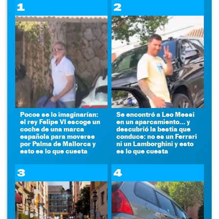
1
2
Pocos se lo imaginarían:
Se encontró a Leo Messi
el rey Felipe VI escoge un
en un aparcamiento... y
coche de una marca
descubrió la bestia que
española para moverse
conduce: no es un Ferrari
por Palma de Mallorca y
ni un Lamborghini y esto
esto es lo que cuesta
es lo que cuesta
3
4