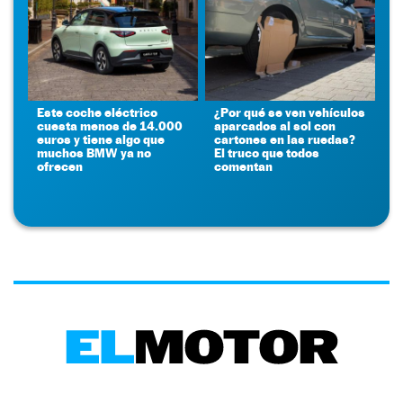
Este coche eléctrico
¿Por qué se ven vehículos
cuesta menos de 14.000
aparcados al sol con
euros y tiene algo que
cartones en las ruedas?
muchos BMW ya no
El truco que todos
ofrecen
comentan