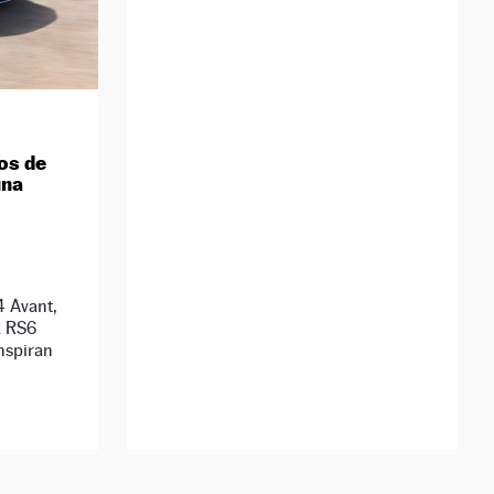
os de
una
 Avant,
k RS6
nspiran