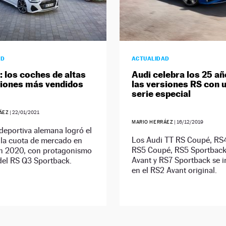
AD
ACTUALIDAD
: los coches de altas
Audi celebra los 25 añ
iones más vendidos
las versiones RS con 
serie especial
ÁEZ
|
22/01/2021
MARIO HERRÁEZ
|
16/12/2019
deportiva alemana logró el
Los Audi TT RS Coupé, RS4
 la cuota de mercado en
RS5 Coupé, RS5 Sportbac
n 2020, con protagonismo
Avant y RS7 Sportback se i
del RS Q3 Sportback.
en el RS2 Avant original.