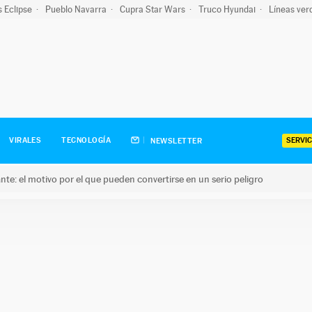
s Eclipse
Pueblo Navarra
Cupra Star Wars
Truco Hyundai
Líneas ver
SERVIC
VIRALES
TECNOLOGÍA
NEWSLETTER
olante: el motivo por el que pueden convertirse en un serio peligro
e: el motivo por el que pueden convertirse en un serio peligro