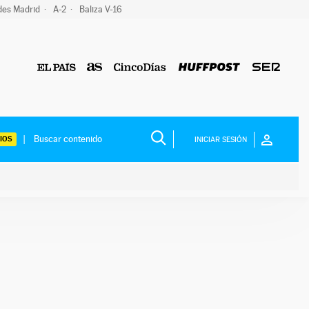
des Madrid
A-2
Baliza V-16
IOS
INICIAR SESIÓN