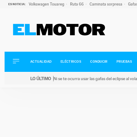
Volkswagen Touareg
Ruta 66
Caminata sorpresa
Gafa
ES NOTICIA:
ACTUALIDAD
ELÉCTRICOS
CONDUCIR
ACTUALIDAD
ELÉCTRICOS
CONDUCIR
PRUEBAS
PRUEBAS
Saltar
VIRALES
LO ÚLTIMO
Ni se te ocurra usar las gafas del eclipse al v
al
PODCAST
LO ÚLTIMO
Ni se te ocurra usar las gafas del eclipse al volant
contenido
MOTOS
TECNOLOGÍA
SUPERCOCHES
MOTORTV
PREMIOS
SERVICIOS