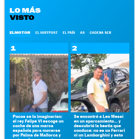
LO MÁS
VISTO
ELMOTOR
EL HUFFPOST
EL PAÍS
AS
CADENA SER
1
2
Pocos se lo imaginarían:
Se encontró a Leo Messi
el rey Felipe VI escoge un
en un aparcamiento... y
coche de una marca
descubrió la bestia que
española para moverse
conduce: no es un Ferrari
por Palma de Mallorca y
ni un Lamborghini y esto