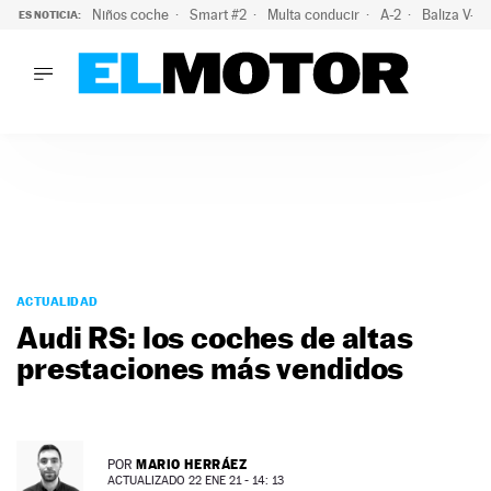
Niños coche
Smart #2
Multa conducir
A-2
Baliza V-1
ES NOTICIA:
LO ÚLTIMO
La policía advierte de este peligro y esta es una buena soluc
LO ÚLTIMO
La policía advierte de este peligro y esta es una buena soluci
ACTUALIDAD
ELÉCTRICOS
CONDUCIR
PRUEBAS
Saltar
VIRALES
al
ACTUALIDAD
PODCAST
contenido
Audi RS: los coches de altas
MOTOS
prestaciones más vendidos
TECNOLOGÍA
SUPERCOCHES
MOTORTV
PREMIOS
MARIO HERRÁEZ
POR
SERVICIOS
ACTUALIZADO 22 ENE 21 - 14: 13