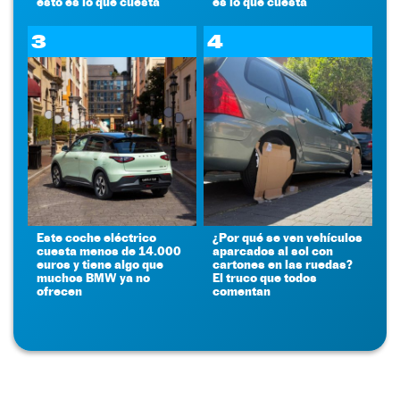
esto es lo que cuesta
es lo que cuesta
3
4
Este coche eléctrico
¿Por qué se ven vehículos
cuesta menos de 14.000
aparcados al sol con
euros y tiene algo que
cartones en las ruedas?
muchos BMW ya no
El truco que todos
ofrecen
comentan