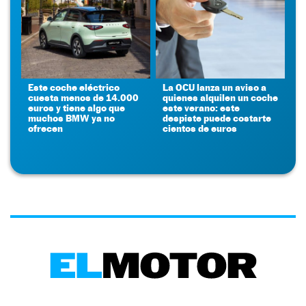
Este coche eléctrico
La OCU lanza un aviso a
cuesta menos de 14.000
quienes alquilen un coche
euros y tiene algo que
este verano: este
muchos BMW ya no
despiste puede costarte
ofrecen
cientos de euros