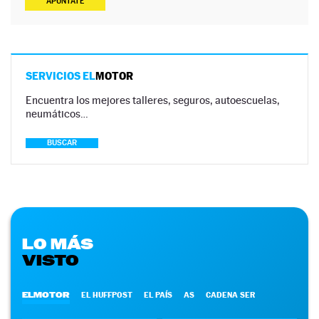
APÚNTATE
SERVICIOS EL
MOTOR
Encuentra los mejores talleres, seguros, autoescuelas,
neumáticos…
BUSCAR
LO MÁS
VISTO
ELMOTOR
EL HUFFPOST
EL PAÍS
AS
CADENA SER