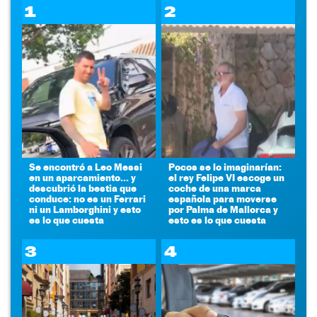
1
2
Se encontró a Leo Messi
Pocos se lo imaginarían:
en un aparcamiento... y
el rey Felipe VI escoge un
descubrió la bestia que
coche de una marca
conduce: no es un Ferrari
española para moverse
ni un Lamborghini y esto
por Palma de Mallorca y
es lo que cuesta
esto es lo que cuesta
3
4