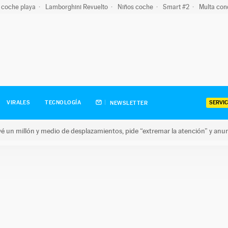
 coche playa
Lamborghini Revuelto
Niños coche
Smart #2
Multa con
SERVIC
VIRALES
TECNOLOGÍA
NEWSLETTER
revé un millón y medio de desplazamientos, pide “extremar la atención” y anu
n millón y medio de desplazamientos, pide “extremar la atención”