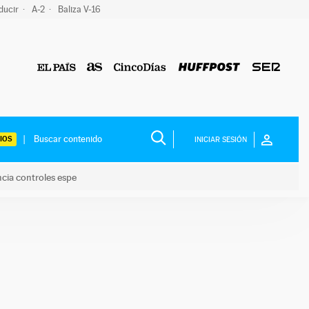
ducir
A-2
Baliza V-16
IOS
INICIAR SESIÓN
ncia controles espe
 y anuncia controles espe