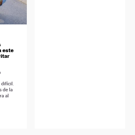
s
n este
itar
D
difícil.
 de la
ra al