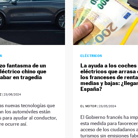
ÍA
ELÉCTRICOS
azo fantasma de un
La ayuda a los coches
léctrico chino que
eléctricos que arrasa 
abar en tragedia
los franceses de rent
medias y bajas: ¿llega
España?
Z
|
23/06/2024
as nuevas tecnologías que
EL MOTOR
|
23/05/2024
n los automóviles están
El Gobierno francés ha im
 para ayudar al conductor,
esta medida para favorecer
e ocurre así.
acceso de los ciudadanos a
turismos sin emisiones fab