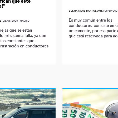
ifican que esté
o!”
ELENA SANZ BARTOLOMÉ
|
08/10/202
Es muy común entre los
Z
|
26/06/2025
| MADRID
conductores: consiste en ci
uejas que se están
únicamente, por esa parte d
o, el sistema falla, ya que
que está reservada para ad
rtas constantes que
frustración en conductores