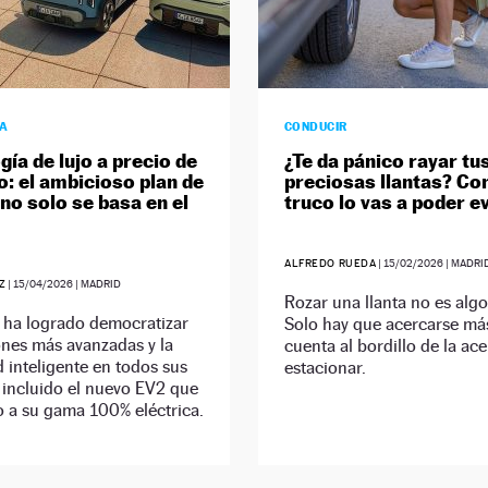
ÍA
CONDUCIR
gía de lujo a precio de
¿Te da pánico rayar tu
io: el ambicioso plan de
preciosas llantas? Co
 no solo se basa en el
truco lo vas a poder ev
ALFREDO RUEDA
|
15/02/2026
| MADRI
Z
|
15/04/2026
| MADRID
Rozar una llanta no es algo 
 ha logrado democratizar
Solo hay que acercarse más
ones más avanzadas y la
cuenta al bordillo de la ace
 inteligente en todos sus
estacionar.
 incluido el nuevo EV2 que
 a su gama 100% eléctrica.