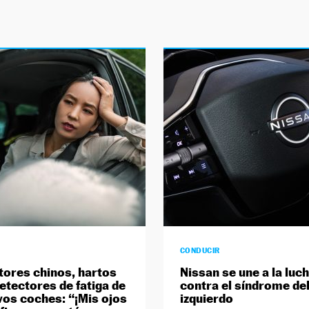
CONDUCIR
ores chinos, hartos
Nissan se une a la luc
detectores de fatiga de
contra el síndrome del
vos coches: “¡Mis ojos
izquierdo