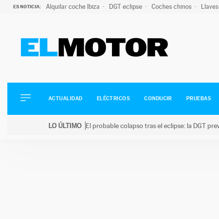
Alquilar coche Ibiza
DGT eclipse
Coches chinos
Llaves
ES NOTICIA:
ACTUALIDAD
ELÉCTRICOS
CONDUCIR
ACTUALIDAD
ELÉCTRICOS
CONDUCIR
PRUEBAS
PRUEBAS
Saltar
VIRALES
LO ÚLTIMO
El probable colapso tras el eclipse: la DGT p
al
PODCAST
LO ÚLTIMO
El probable colapso tras el eclipse: la DGT prevé u
contenido
MOTOS
TECNOLOGÍA
SUPERCOCHES
MOTORTV
PREMIOS
SERVICIOS