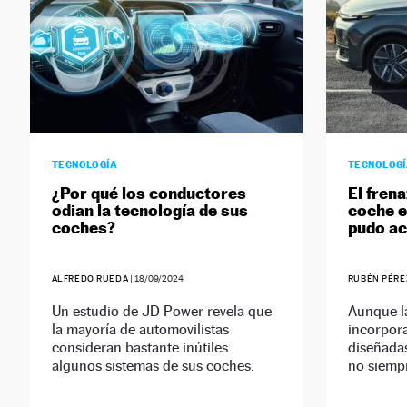
TECNOLOGÍA
TECNOLOG
¿Por qué los conductores
El fren
odian la tecnología de sus
coche e
coches?
pudo ac
ALFREDO RUEDA
|
18/09/2024
RUBÉN PÉRE
Un estudio de JD Power revela que
Aunque l
la mayoría de automovilistas
incorpora
consideran bastante inútiles
diseñadas
algunos sistemas de sus coches.
no siempr