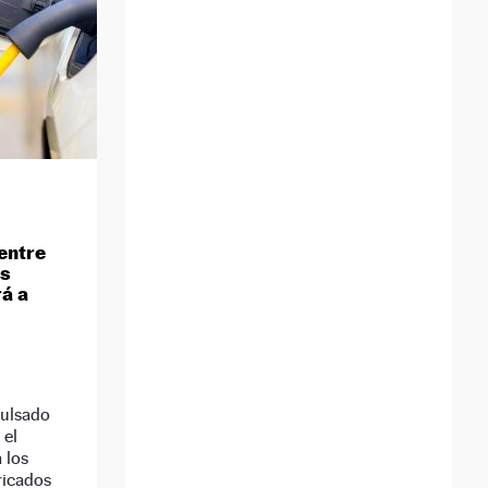
entre
as
rá a
pulsado
 el
 los
ricados