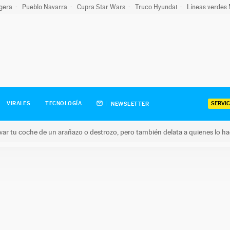
igera
Pueblo Navarra
Cupra Star Wars
Truco Hyundai
Líneas verdes
SERVIC
VIRALES
TECNOLOGÍA
NEWSLETTER
ar tu coche de un arañazo o destrozo, pero también delata a quienes lo h
 coche de un arañazo o destrozo, pero también delata a quienes 