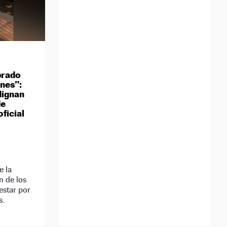
brado
nes”:
dignan
de
ficial
e la
n de los
estar por
s.