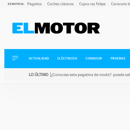
Pegatina
Coches clásicos
Cupra rey Felipe
Caravana l
ES NOTICIA:
ACTUALIDAD
ELÉCTRICOS
CONDUCIR
ACTUALIDAD
ELÉCTRICOS
CONDUCIR
PRUEBAS
PRUEBAS
Saltar
VIRALES
LO ÚLTIMO
¿Conocías esta pegatina de moda?: puede salv
al
PODCAST
LO ÚLTIMO
¿Conocías esta pegatina de moda?: puede salvar tu
contenido
MOTOS
TECNOLOGÍA
SUPERCOCHES
MOTORTV
PREMIOS
SERVICIOS