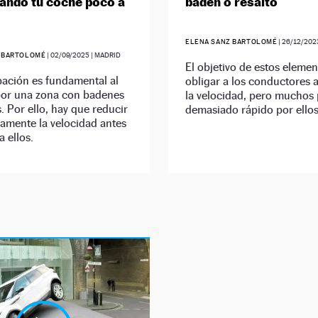
ando tu coche poco a
badén o resalto
ELENA SANZ BARTOLOMÉ
|
26/12/202
 BARTOLOMÉ
|
02/09/2025
| MADRID
El objetivo de estos elemen
pación es fundamental al
obligar a los conductores a
 por una zona con badenes
la velocidad, pero muchos
s. Por ello, hay que reducir
demasiado rápido por ellos
amente la velocidad antes
a ellos.