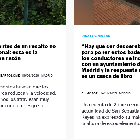
VIRALES MOTOR
antes de un resalto no
“Hay que ser descere
nal: esta es la
para poner estos bade
sa razón
los conductores se in
con un ayuntamiento 
Madrid y la respuesta o
es un zasca de libro
 BARTOLOMÉ
|
09/01/2026
| MADRID
ementos buscan que los
es reduzcan la velocidad,
EL MOTOR
|
14/11/2025
| MADRID
hos los atraviesan muy
Una cuenta de X que recog
oniendo en riesgo su
actualidad de San Sebastiá
Reyes ha expresado su mal
la altura de estos elemento