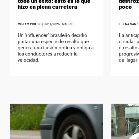
todo un éxito: esto es lo que
destroz
hizo en plena carretera
poco
MIRIAM PRIETO
|
07/11/2025
| MADRID
ELENA SANZ
Un ‘influencer’ brasileño decidió
La antici
pintar una especie de resalto que
circular
genera una ilusión óptica y obliga a
o resalto
los conductores a reducir la
progresiv
velocidad.
de llegar 