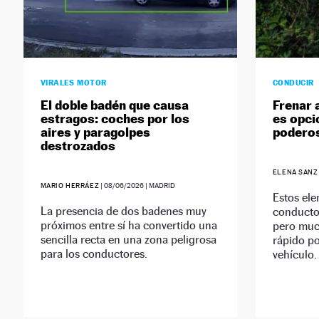
VIRALES MOTOR
CONDUCIR
El doble badén que causa
Frenar 
estragos: coches por los
es opcio
aires y paragolpes
podero
destrozados
ELENA SANZ
MARIO HERRÁEZ
|
08/06/2026
| MADRID
Estos el
La presencia de dos badenes muy
conductor
próximos entre sí ha convertido una
pero muc
sencilla recta en una zona peligrosa
rápido p
para los conductores.
vehículo.