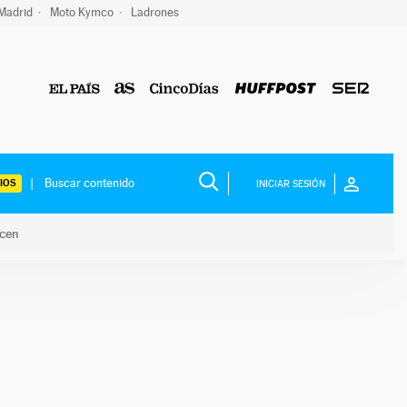
 Madrid
Moto Kymco
Ladrones
IOS
INICIAR SESIÓN
acen
lo hacen