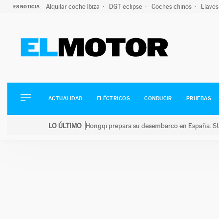
Alquilar coche Ibiza
DGT eclipse
Coches chinos
Llaves
ES NOTICIA:
ACTUALIDAD
ELÉCTRICOS
CONDUCIR
ACTUALIDAD
ELÉCTRICOS
CONDUCIR
PRUEBAS
PRUEBAS
Saltar
VIRALES
LO ÚLTIMO
Hongqi prepara su desembarco en España: SU
al
PODCAST
LO ÚLTIMO
Hongqi prepara su desembarco en España: SUV eléc
contenido
MOTOS
TECNOLOGÍA
SUPERCOCHES
MOTORTV
PREMIOS
SERVICIOS