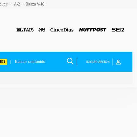
ducir
A-2
Baliza V-16
IOS
INICIAR SESIÓN
ium