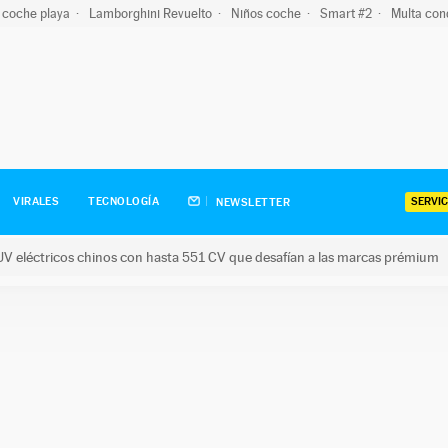
 coche playa
Lamborghini Revuelto
Niños coche
Smart #2
Multa con
SERVIC
VIRALES
TECNOLOGÍA
NEWSLETTER
V eléctricos chinos con hasta 551 CV que desafían a las marcas prémium
tricos chinos con hasta 551 CV que desafían a las marcas prém