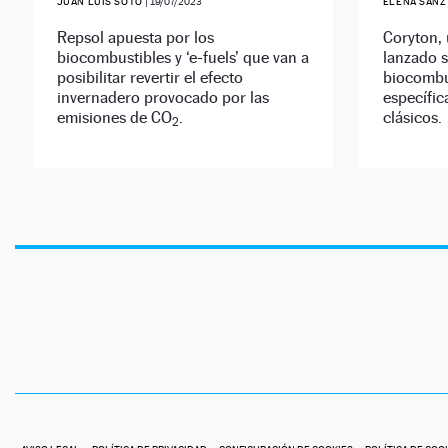
JUAN LUIS SOTO
|
19/07/2023
ELENA SANZ
Repsol apuesta por los
Coryton, 
biocombustibles y ‘e-fuels’ que van a
lanzado 
posibilitar revertir el efecto
biocombu
invernadero provocado por las
específic
emisiones de CO
.
clásicos.
2