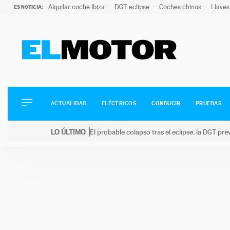
Alquilar coche Ibiza
DGT eclipse
Coches chinos
Llaves
ES NOTICIA:
ACTUALIDAD
ELÉCTRICOS
CONDUCIR
ACTUALIDAD
ELÉCTRICOS
CONDUCIR
PRUEBAS
PRUEBAS
Saltar
VIRALES
LO ÚLTIMO
El probable colapso tras el eclipse: la DGT p
al
PODCAST
LO ÚLTIMO
El probable colapso tras el eclipse: la DGT prevé u
contenido
MOTOS
TECNOLOGÍA
SUPERCOCHES
MOTORTV
PREMIOS
SERVICIOS