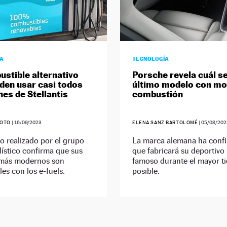
ÍA
TECNOLOGÍA
ustible alternativo
Porsche revela cuál s
den usar casi todos
último modelo con mo
hes de Stellantis
combustión
SOTO
|
16/09/2023
ELENA SANZ BARTOLOMÉ
|
05/08/202
o realizado por el grupo
La marca alemana ha conf
ístico confirma que sus
que fabricará su deportivo
más modernos son
famoso durante el mayor t
es con los e-fuels.
posible.