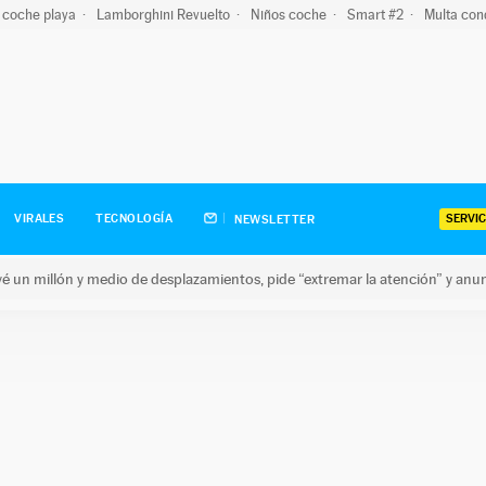
 coche playa
Lamborghini Revuelto
Niños coche
Smart #2
Multa con
SERVIC
VIRALES
TECNOLOGÍA
NEWSLETTER
revé un millón y medio de desplazamientos, pide “extremar la atención” y anu
n millón y medio de desplazamientos, pide “extremar la atención”