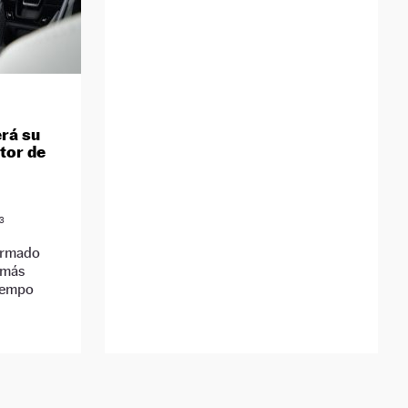
erá su
tor de
3
irmado
 más
iempo