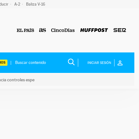
ducir
A-2
Baliza V-16
IOS
INICIAR SESIÓN
ncia controles espe
 y anuncia controles espe